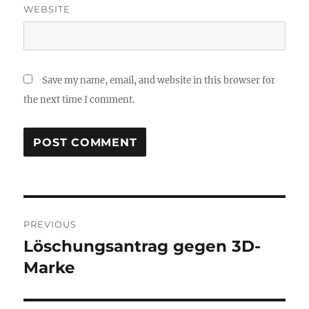
WEBSITE
Save my name, email, and website in this browser for
the next time I comment.
Post
PREVIOUS
navigation
Löschungsantrag gegen 3D-
Previous
post:
Marke