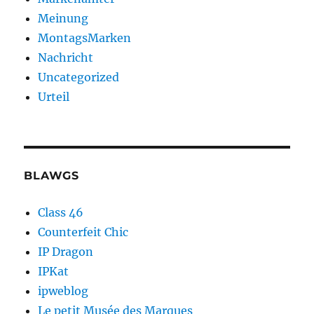
Meinung
MontagsMarken
Nachricht
Uncategorized
Urteil
BLAWGS
Class 46
Counterfeit Chic
IP Dragon
IPKat
ipweblog
Le petit Musée des Marques