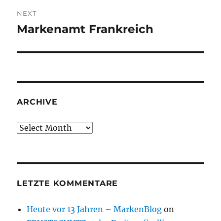
NEXT
Markenamt Frankreich
Next
post:
ARCHIVE
Archive
LETZTE KOMMENTARE
Heute vor 13 Jahren – MarkenBlog
on