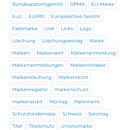
Bundespatentgericht
DPMA
EU-Marke
EuG
EUIPO
Europäisches Gericht
Farbmarke
Link
Links
Logo
Löschung
Löschungsantrag
Marke
Marken
Markenamt
Markenanmeldung
Markenanmeldungen
Markeninhaber
Markenlöschung
Markenrecht
Markenregister
markenschutz
markenstreit
Montag
Patentamt
Schutzhindernisse
Schweiz
Sonntag
Titel
Titelschutz
Unionsmarke