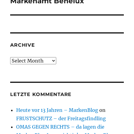
Markenamt Benelux
Next
post:
ARCHIVE
Archive
LETZTE KOMMENTARE
Heute vor 13 Jahren – MarkenBlog
on
FRUSTSCHUTZ – der Freitagsfindling
OMAS GEGEN RECHTS – da lagen die