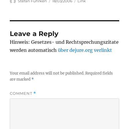
Author
Posted
Categories
Stefan Fuhrken
18/03/2006
Link
on
Leave a Reply
Hinweis: Gesetzes- und Rechtsprechungszitate
werden automatisch
über dejure.org verlinkt
Your email address will not be published.
Required fields
are marked
*
COMMENT
*