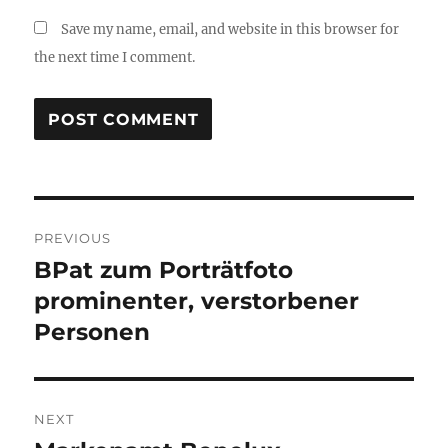
Save my name, email, and website in this browser for
the next time I comment.
Post
PREVIOUS
navigation
BPat zum Porträtfoto
Previous
post:
prominenter, verstorbener
Personen
NEXT