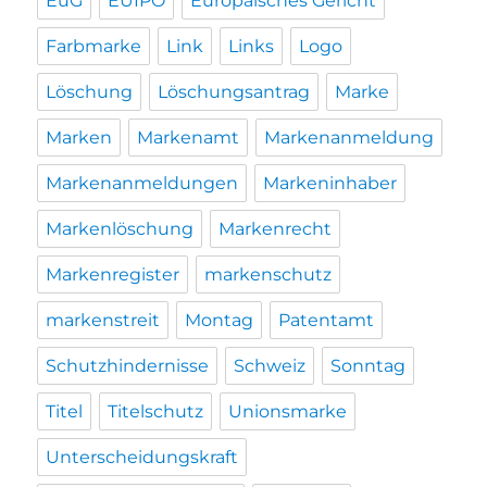
EuG
EUIPO
Europäisches Gericht
Farbmarke
Link
Links
Logo
Löschung
Löschungsantrag
Marke
Marken
Markenamt
Markenanmeldung
Markenanmeldungen
Markeninhaber
Markenlöschung
Markenrecht
Markenregister
markenschutz
markenstreit
Montag
Patentamt
Schutzhindernisse
Schweiz
Sonntag
Titel
Titelschutz
Unionsmarke
Unterscheidungskraft