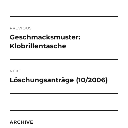
Post
PREVIOUS
navigation
Geschmacksmuster:
Previous
post:
Klobrillentasche
NEXT
Löschungsanträge (10/2006)
Next
post:
ARCHIVE