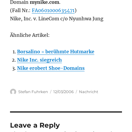
Domain
mynike.com
.
(Fall Nr.:
FA0601000635471
)
Nike, Inc. v. LineCom c/o Nyunhwa Jung
Ähnliche Artikel:
Borsalino = berühmte Hutmarke
Nike Inc. siegreich
Nike erobert Shoe-Domains
Author
Posted
Categories
Stefan Fuhrken
12/03/2006
Nachricht
on
Leave a Reply