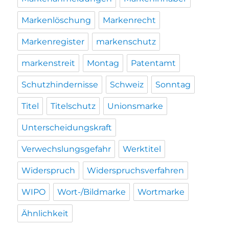
Markenlöschung
Markenrecht
Markenregister
markenschutz
markenstreit
Montag
Patentamt
Schutzhindernisse
Schweiz
Sonntag
Titel
Titelschutz
Unionsmarke
Unterscheidungskraft
Verwechslungsgefahr
Werktitel
Widerspruch
Widerspruchsverfahren
WIPO
Wort-/Bildmarke
Wortmarke
Ähnlichkeit