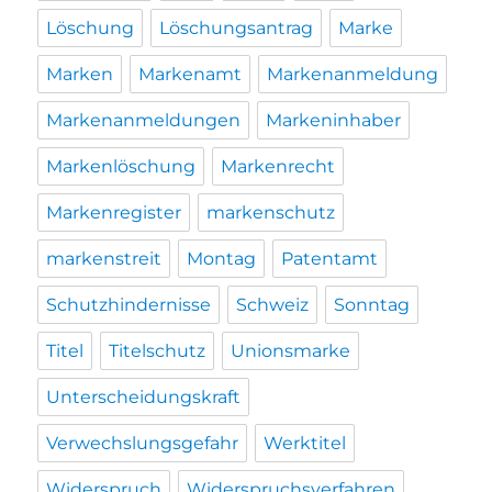
Löschung
Löschungsantrag
Marke
Marken
Markenamt
Markenanmeldung
Markenanmeldungen
Markeninhaber
Markenlöschung
Markenrecht
Markenregister
markenschutz
markenstreit
Montag
Patentamt
Schutzhindernisse
Schweiz
Sonntag
Titel
Titelschutz
Unionsmarke
Unterscheidungskraft
Verwechslungsgefahr
Werktitel
Widerspruch
Widerspruchsverfahren