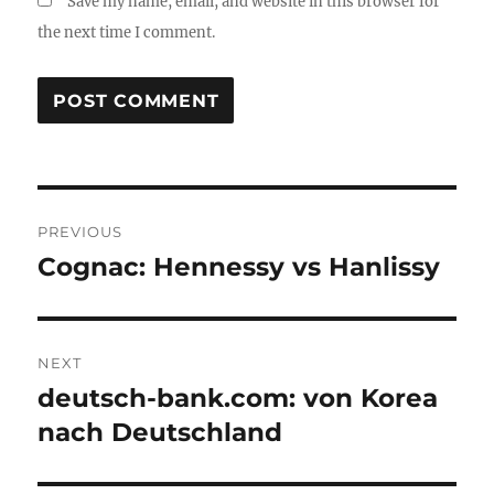
Save my name, email, and website in this browser for
the next time I comment.
Post
PREVIOUS
navigation
Cognac: Hennessy vs Hanlissy
Previous
post:
NEXT
deutsch-bank.com: von Korea
Next
post:
nach Deutschland