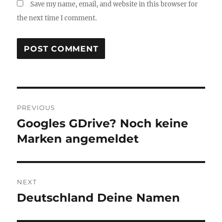
Save my name, email, and website in this browser for
the next time I comment.
Post
PREVIOUS
navigation
Googles GDrive? Noch keine
Previous
post:
Marken angemeldet
NEXT
Deutschland Deine Namen
Next
post: