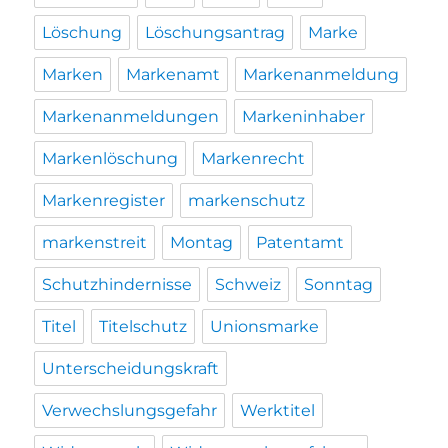
Löschung
Löschungsantrag
Marke
Marken
Markenamt
Markenanmeldung
Markenanmeldungen
Markeninhaber
Markenlöschung
Markenrecht
Markenregister
markenschutz
markenstreit
Montag
Patentamt
Schutzhindernisse
Schweiz
Sonntag
Titel
Titelschutz
Unionsmarke
Unterscheidungskraft
Verwechslungsgefahr
Werktitel