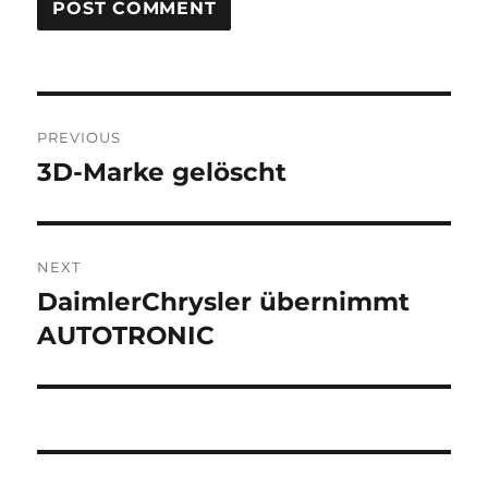
Post
PREVIOUS
navigation
3D-Marke gelöscht
Previous
post:
NEXT
DaimlerChrysler übernimmt
Next
post:
AUTOTRONIC