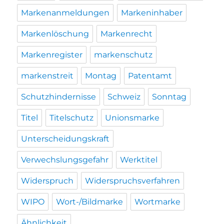
Markenanmeldungen
Markeninhaber
Markenlöschung
Markenrecht
Markenregister
markenschutz
markenstreit
Montag
Patentamt
Schutzhindernisse
Schweiz
Sonntag
Titel
Titelschutz
Unionsmarke
Unterscheidungskraft
Verwechslungsgefahr
Werktitel
Widerspruch
Widerspruchsverfahren
WIPO
Wort-/Bildmarke
Wortmarke
Ähnlichkeit