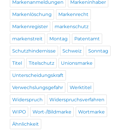
Markenanmeldungen
Markeninhaber
Markenlöschung
Markenrecht
Markenregister
markenschutz
markenstreit
Montag
Patentamt
Schutzhindernisse
Schweiz
Sonntag
Titel
Titelschutz
Unionsmarke
Unterscheidungskraft
Verwechslungsgefahr
Werktitel
Widerspruch
Widerspruchsverfahren
WIPO
Wort-/Bildmarke
Wortmarke
Ähnlichkeit