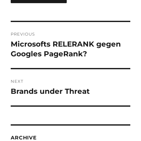
Post
PREVIOUS
navigation
Microsofts RELERANK gegen
Previous
post:
Googles PageRank?
NEXT
Brands under Threat
Next
post:
ARCHIVE