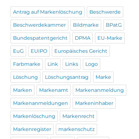
Antrag auf Markenlöschung
Beschwerde
Beschwerdekammer
Bildmarke
BPatG
Bundespatentgericht
DPMA
EU-Marke
EuG
EUIPO
Europäisches Gericht
Farbmarke
Link
Links
Logo
Löschung
Löschungsantrag
Marke
Marken
Markenamt
Markenanmeldung
Markenanmeldungen
Markeninhaber
Markenlöschung
Markenrecht
Markenregister
markenschutz