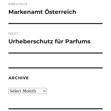
PREVIOUS
navigation
Markenamt Österreich
Previous
post:
NEXT
Urheberschutz für Parfums
Next
post:
ARCHIVE
Archive