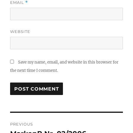
EMAIL
*
WEBSITE
Save my name, email, and website in this browser for
the next time I comment.
Post
PREVIOUS
navigation