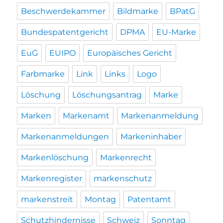
Beschwerdekammer
Bildmarke
BPatG
Bundespatentgericht
DPMA
EU-Marke
EuG
EUIPO
Europäisches Gericht
Farbmarke
Link
Links
Logo
Löschung
Löschungsantrag
Marke
Marken
Markenamt
Markenanmeldung
Markenanmeldungen
Markeninhaber
Markenlöschung
Markenrecht
Markenregister
markenschutz
markenstreit
Montag
Patentamt
Schutzhindernisse
Schweiz
Sonntag