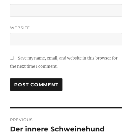
WEBSITE
Save my name, email, and website in this browser for
the next time I comment.
Post
PREVIOUS
navigation
Der innere Schweinehund
Previous