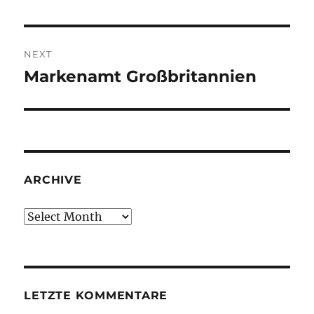
post:
NEXT
Markenamt Großbritannien
Next
post:
ARCHIVE
Archive
LETZTE KOMMENTARE