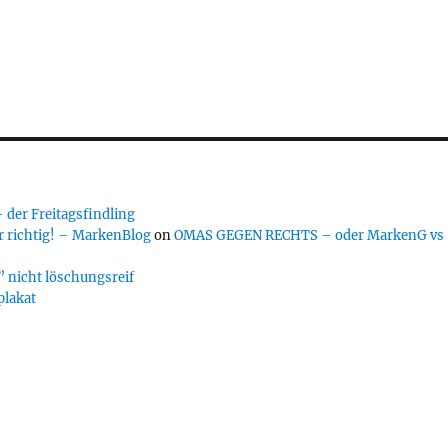
er Freitagsfindling
 richtig! – MarkenBlog
on
OMAS GEGEN RECHTS – oder MarkenG vs
 nicht löschungsreif
plakat