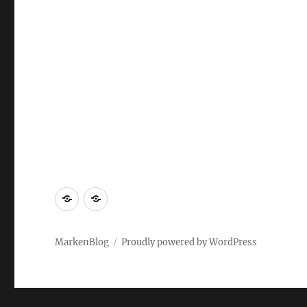
Markenrecherche
Gastbeiträge
MarkenBlog
Proudly powered by WordPress