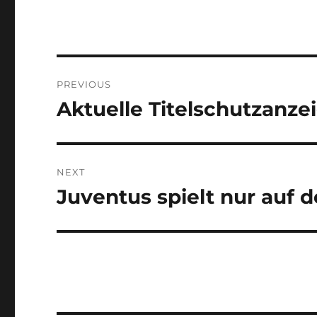
Post
PREVIOUS
navigation
Aktuelle Titelschutzanze
Previous
post:
NEXT
Juventus spielt nur auf
Next
post: