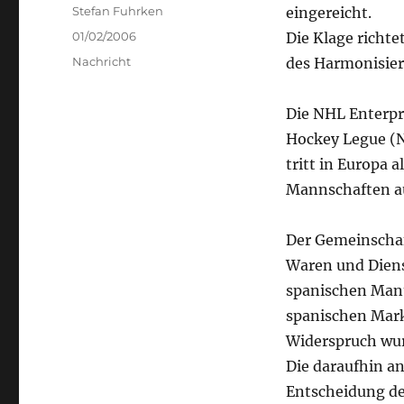
Author
Stefan Fuhrken
eingereicht.
Posted
01/02/2006
Die Klage richt
on
Categories
Nachricht
des Harmonisie
Die NHL Enterpr
Hockey Legue (N
tritt in Europa 
Mannschaften a
Der Gemeinscha
Waren und Diens
spanischen Manuf
spanischen Mar
Widerspruch wu
Die daraufhin a
Entscheidung de