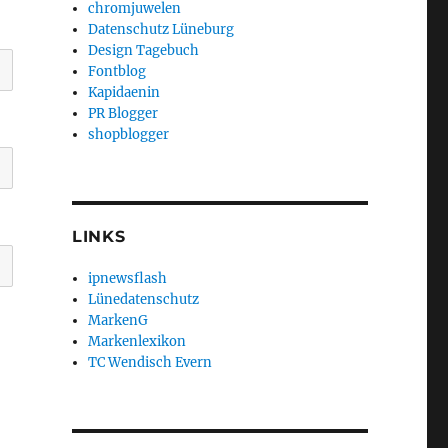
chromjuwelen
Datenschutz Lüneburg
Design Tagebuch
Fontblog
Kapidaenin
PR Blogger
shopblogger
LINKS
ipnewsflash
Lünedatenschutz
MarkenG
Markenlexikon
TC Wendisch Evern