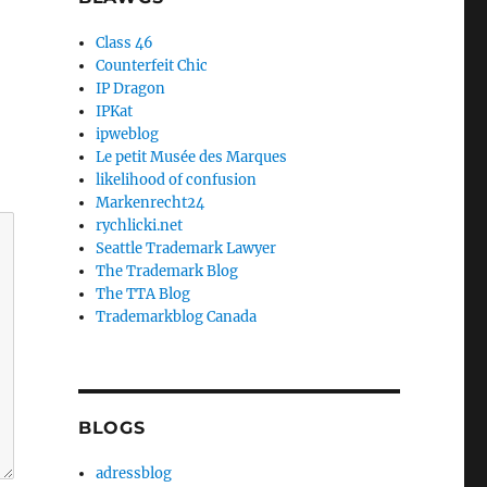
Class 46
Counterfeit Chic
IP Dragon
IPKat
ipweblog
Le petit Musée des Marques
likelihood of confusion
Markenrecht24
rychlicki.net
Seattle Trademark Lawyer
The Trademark Blog
The TTA Blog
Trademarkblog Canada
BLOGS
adressblog