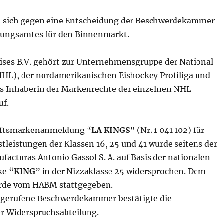
et sich gegen eine Entscheidung der Beschwerdekammer
rungsamtes für den Binnenmarkt.
ises B.V. gehört zur Unternehmensgruppe der National
HL), der nordamerikanischen Eishockey Profiliga und
als Inhaberin der Markenrechte der einzelnen NHL
uf.
ftsmarkenanmeldung “
LA KINGS
” (Nr. 1 041 102) für
tleistungen der Klassen 16, 25 und 41 wurde seitens der
acturas Antonio Gassol S. A. auf Basis der nationalen
ke “
KING
” in der Nizzaklasse 25 widersprochen. Dem
rde vom HABM stattgegeben.
ngerufene Beschwerdekammer bestätigte die
r Widerspruchsabteilung.