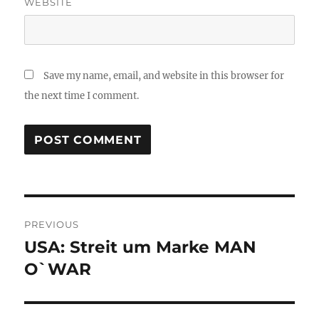
WEBSITE
Save my name, email, and website in this browser for
the next time I comment.
Post
PREVIOUS
navigation
USA: Streit um Marke MAN
Previous
post:
O`WAR