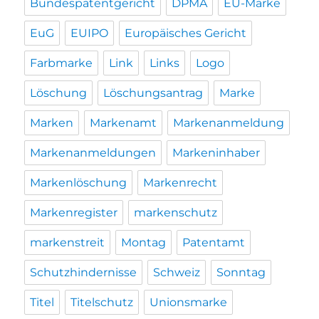
Bundespatentgericht
DPMA
EU-Marke
EuG
EUIPO
Europäisches Gericht
Farbmarke
Link
Links
Logo
Löschung
Löschungsantrag
Marke
Marken
Markenamt
Markenanmeldung
Markenanmeldungen
Markeninhaber
Markenlöschung
Markenrecht
Markenregister
markenschutz
markenstreit
Montag
Patentamt
Schutzhindernisse
Schweiz
Sonntag
Titel
Titelschutz
Unionsmarke