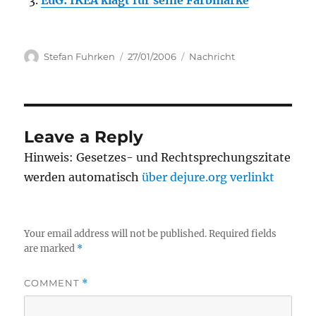
EuG: IKEA klagt für seine Farbmarke
Author
Posted
Categories
Stefan Fuhrken
27/01/2006
Nachricht
on
Leave a Reply
Hinweis: Gesetzes- und Rechtsprechungszitate
werden automatisch
über dejure.org verlinkt
Your email address will not be published.
Required fields
are marked
*
COMMENT
*