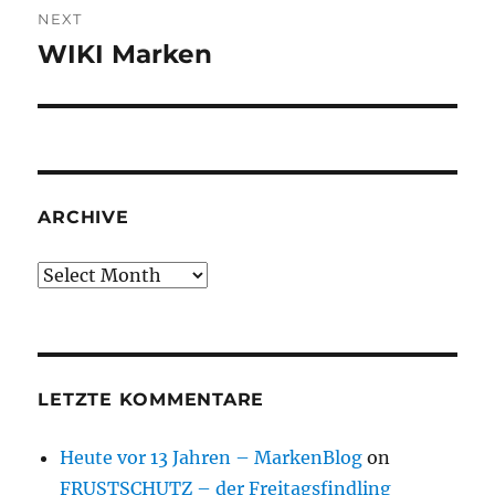
NEXT
WIKI Marken
Next
post:
ARCHIVE
Archive
LETZTE KOMMENTARE
Heute vor 13 Jahren – MarkenBlog
on
FRUSTSCHUTZ – der Freitagsfindling