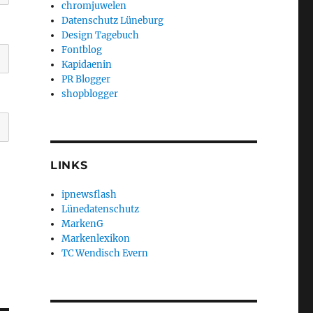
chromjuwelen
Datenschutz Lüneburg
Design Tagebuch
Fontblog
Kapidaenin
PR Blogger
shopblogger
LINKS
ipnewsflash
Lünedatenschutz
MarkenG
Markenlexikon
TC Wendisch Evern