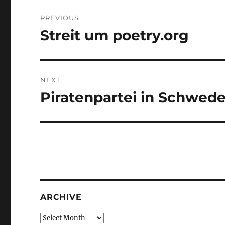
Post
PREVIOUS
navigation
Streit um poetry.org
Previous
post:
NEXT
Piratenpartei in Schwed
Next
post:
ARCHIVE
Archive