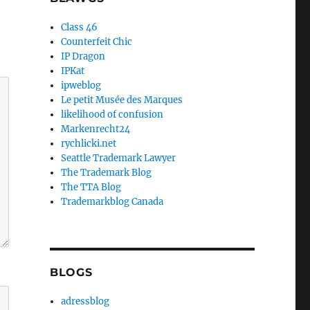
Class 46
Counterfeit Chic
IP Dragon
IPKat
ipweblog
Le petit Musée des Marques
likelihood of confusion
Markenrecht24
rychlicki.net
Seattle Trademark Lawyer
The Trademark Blog
The TTA Blog
Trademarkblog Canada
BLOGS
adressblog