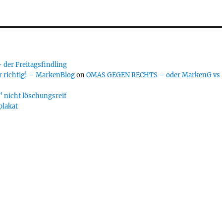
er Freitagsfindling
 richtig! – MarkenBlog
on
OMAS GEGEN RECHTS – oder MarkenG vs
 nicht löschungsreif
plakat