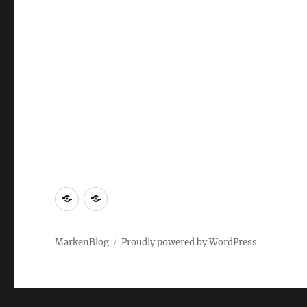
Markenrecherche
Gastbeiträge
MarkenBlog
Proudly powered by WordPress