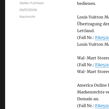
Author
Stefan Fuhrken
bedienen.
Posted
06/01/2006
on
Categories
Nachricht
Louis Vuitton Ma
Übertragung der
Lettland.
(Fall Nr.:
FA051
Louis Vuitton Mal
Wal-Mart Stores
(Fall Nr.:
FA051
Wal-Mart Stores
America Online 
Markenrechte ve
Domain an.
(Fall Nr.:
FA0511