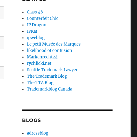
Class 46
Counterfeit Chic
IP Dragon
IPKat
ipweblog
Le petit Musée des Marques
likelihood of confusion
Markenrecht24
rychlicki.net
Seattle Trademark Lawyer
The Trademark Blog
The TTA Blog
Trademarkblog Canada
BLOGS
adressblog