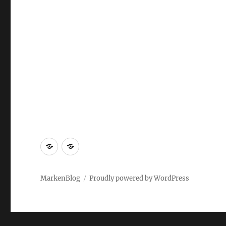
Markenrecherche
Gastbeiträge
MarkenBlog
Proudly powered by WordPress