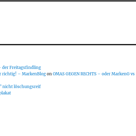
er Freitagsfindling
 richtig! – MarkenBlog
on
OMAS GEGEN RECHTS – oder MarkenG vs
 nicht löschungsreif
plakat