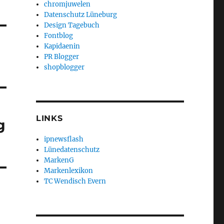
chromjuwelen
Datenschutz Lüneburg
Design Tagebuch
Fontblog
Kapidaenin
PR Blogger
shopblogger
LINKS
g
ipnewsflash
Lünedatenschutz
MarkenG
Markenlexikon
TC Wendisch Evern