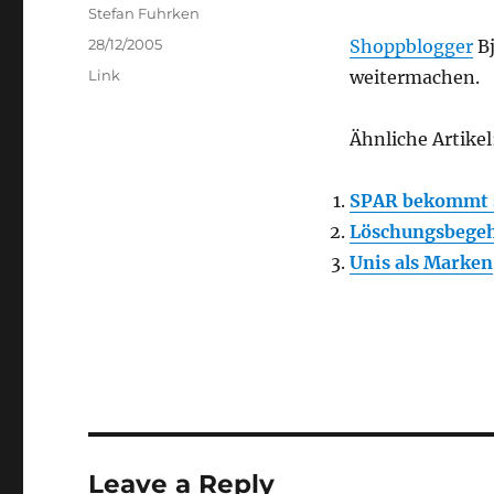
Author
Stefan Fuhrken
Posted
28/12/2005
Shoppblogger
Bj
on
Categories
Link
weitermachen.
Ähnliche Artikel
SPAR bekommt s
Löschungsbegeh
Unis als Marken
Leave a Reply