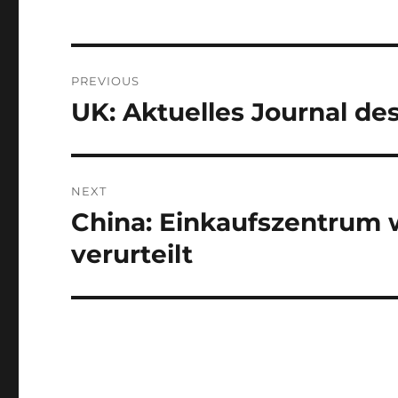
Post
PREVIOUS
navigation
UK: Aktuelles Journal de
Previous
post:
NEXT
China: Einkaufszentrum
Next
post:
verurteilt