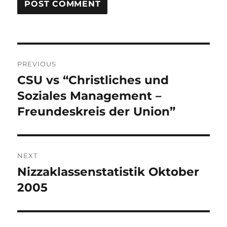
Post
PREVIOUS
navigation
CSU vs “Christliches und
Previous
post:
Soziales Management –
Freundeskreis der Union”
NEXT
Nizzaklassenstatistik Oktober
Next
post:
2005