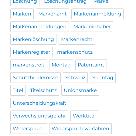
Löschung
Löschungsantrag
Marke
Marken
Markenamt
Markenanmeldung
Markenanmeldungen
Markeninhaber
Markenlöschung
Markenrecht
Markenregister
markenschutz
markenstreit
Montag
Patentamt
Schutzhindernisse
Schweiz
Sonntag
Titel
Titelschutz
Unionsmarke
Unterscheidungskraft
Verwechslungsgefahr
Werktitel
Widerspruch
Widerspruchsverfahren