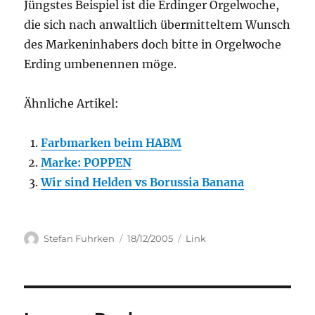
Jüngstes Beispiel ist die Erdinger Orgelwoche,
die sich nach anwaltlich übermitteltem Wunsch
des Markeninhabers doch bitte in Orgelwoche
Erding umbenennen möge.
Ähnliche Artikel:
Farbmarken beim HABM
Marke: POPPEN
Wir sind Helden vs Borussia Banana
Author
Posted
Categories
Stefan Fuhrken
18/12/2005
Link
on