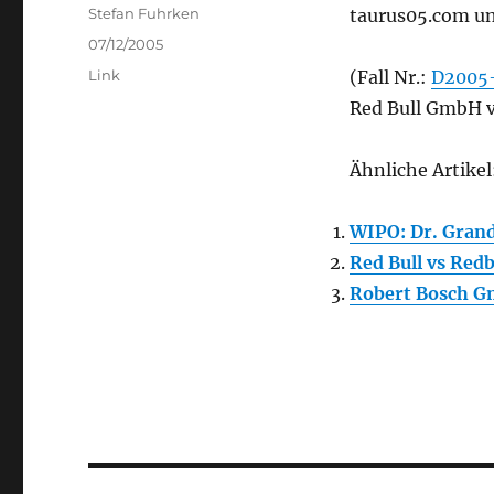
Author
Stefan Fuhrken
taurus05.com un
Posted
07/12/2005
on
Categories
Link
(Fall Nr.:
D2005
Red Bull GmbH v
Ähnliche Artikel
WIPO: Dr. Grand
Red Bull vs Redb
Robert Bosch G