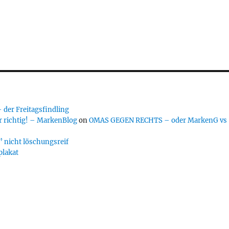
er Freitagsfindling
 richtig! – MarkenBlog
on
OMAS GEGEN RECHTS – oder MarkenG vs
 nicht löschungsreif
plakat