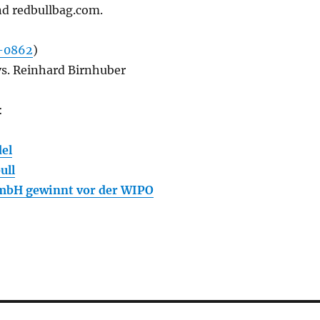
d redbullbag.com.
-0862
)
s. Reinhard Birnhuber
:
el
ull
mbH gewinnt vor der WIPO