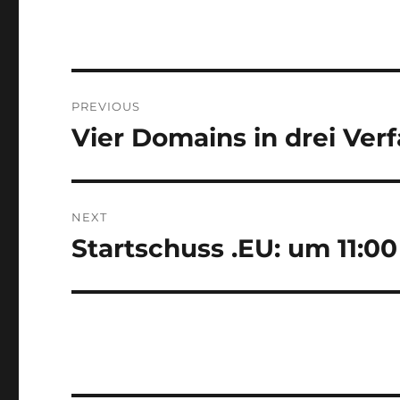
Post
PREVIOUS
navigation
Vier Domains in drei Ver
Previous
post:
NEXT
Startschuss .EU: um 11:00
Next
post: