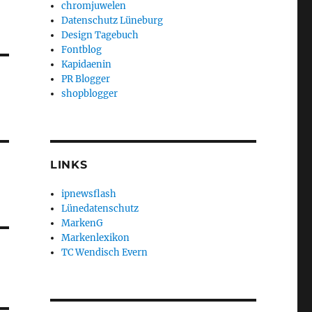
chromjuwelen
Datenschutz Lüneburg
Design Tagebuch
Fontblog
Kapidaenin
PR Blogger
shopblogger
LINKS
ipnewsflash
Lünedatenschutz
MarkenG
Markenlexikon
TC Wendisch Evern