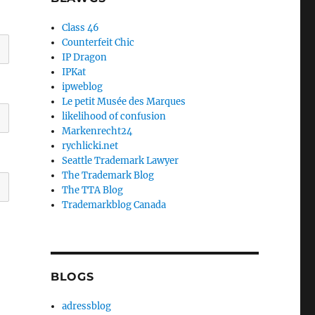
Class 46
Counterfeit Chic
IP Dragon
IPKat
ipweblog
Le petit Musée des Marques
likelihood of confusion
Markenrecht24
rychlicki.net
Seattle Trademark Lawyer
The Trademark Blog
The TTA Blog
Trademarkblog Canada
BLOGS
adressblog