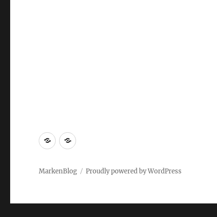
Markenrecherche
Gastbeiträge
MarkenBlog
Proudly powered by WordPress