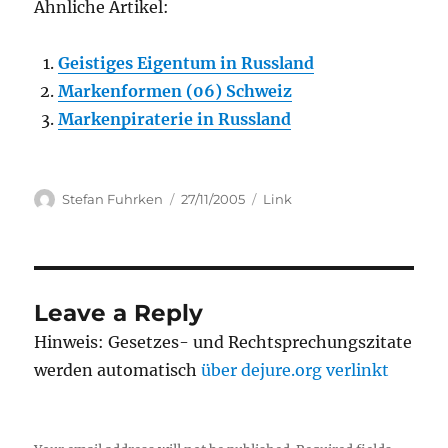
Ähnliche Artikel:
Geistiges Eigentum in Russland
Markenformen (06) Schweiz
Markenpiraterie in Russland
Author
Posted
Categories
Stefan Fuhrken
27/11/2005
Link
on
Leave a Reply
Hinweis: Gesetzes- und Rechtsprechungszitate
werden automatisch
über dejure.org verlinkt