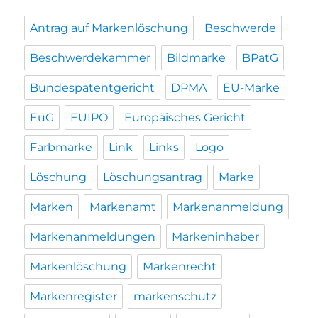
Antrag auf Markenlöschung
Beschwerde
Beschwerdekammer
Bildmarke
BPatG
Bundespatentgericht
DPMA
EU-Marke
EuG
EUIPO
Europäisches Gericht
Farbmarke
Link
Links
Logo
Löschung
Löschungsantrag
Marke
Marken
Markenamt
Markenanmeldung
Markenanmeldungen
Markeninhaber
Markenlöschung
Markenrecht
Markenregister
markenschutz