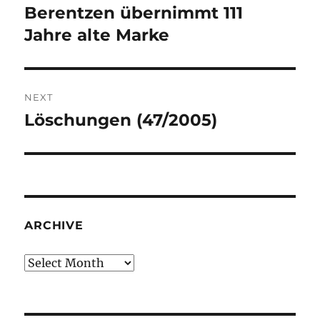
navigation
Berentzen übernimmt 111
Previous
post:
Jahre alte Marke
NEXT
Löschungen (47/2005)
Next
post:
ARCHIVE
Archive