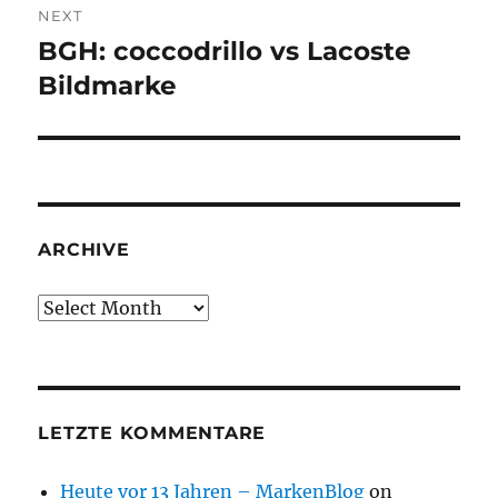
NEXT
BGH: coccodrillo vs Lacoste
Next
post:
Bildmarke
ARCHIVE
Archive
LETZTE KOMMENTARE
Heute vor 13 Jahren – MarkenBlog
on