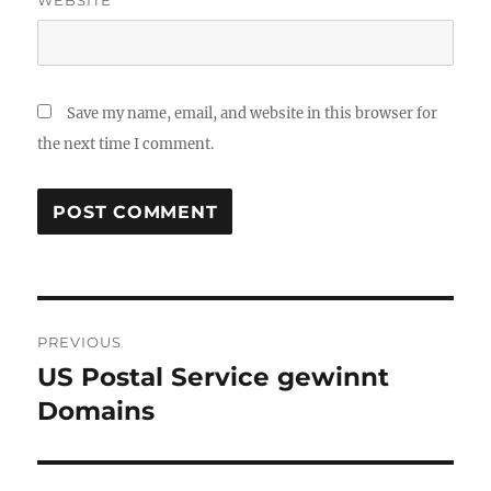
WEBSITE
Save my name, email, and website in this browser for
the next time I comment.
Post
PREVIOUS
navigation
US Postal Service gewinnt
Previous
post:
Domains