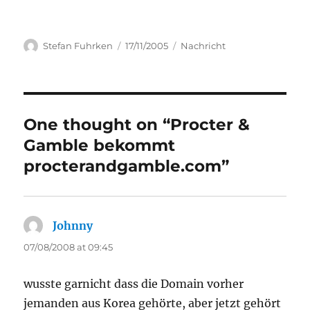
Author
Posted
Categories
Stefan Fuhrken
17/11/2005
Nachricht
on
One thought on “Procter &
Gamble bekommt
procterandgamble.com”
Johnny
says:
07/08/2008 at 09:45
wusste garnicht dass die Domain vorher
jemanden aus Korea gehörte, aber jetzt gehört