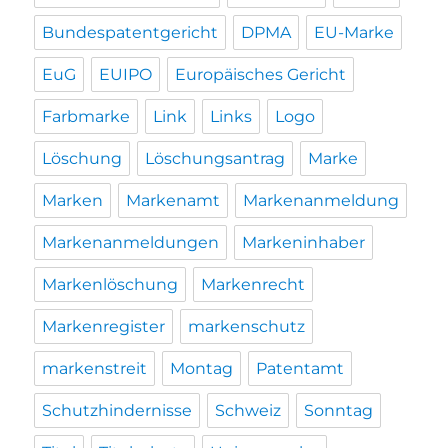
Bundespatentgericht
DPMA
EU-Marke
EuG
EUIPO
Europäisches Gericht
Farbmarke
Link
Links
Logo
Löschung
Löschungsantrag
Marke
Marken
Markenamt
Markenanmeldung
Markenanmeldungen
Markeninhaber
Markenlöschung
Markenrecht
Markenregister
markenschutz
markenstreit
Montag
Patentamt
Schutzhindernisse
Schweiz
Sonntag