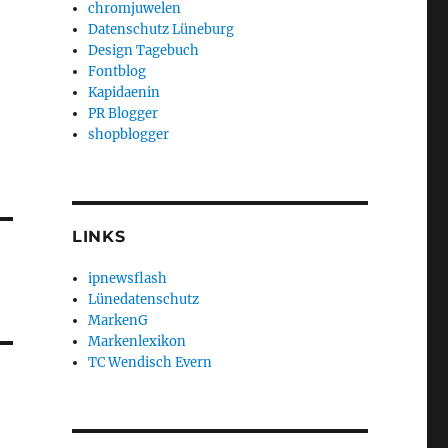
chromjuwelen
Datenschutz Lüneburg
Design Tagebuch
Fontblog
Kapidaenin
PR Blogger
shopblogger
LINKS
ipnewsflash
Lünedatenschutz
MarkenG
Markenlexikon
TC Wendisch Evern