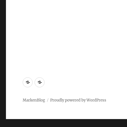
Markenrecherche
Gastbeiträge
MarkenBlog
Proudly powered by WordPress