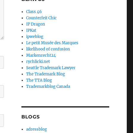
Class 46
Counterfeit Chic
IP Dragon
IPKat
ipweblog
Le petit Musée des Marques
likelihood of confusion
Markenrecht24
rychlicki.net
Seattle Trademark Lawyer
The Trademark Blog
The TTA Blog
Trademarkblog Canada
BLOGS
adressblog