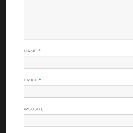
NAME
*
EMAIL
*
WEBSITE