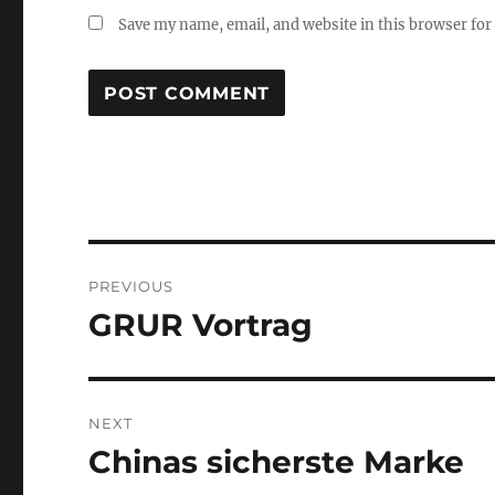
Save my name, email, and website in this browser for
Post
PREVIOUS
navigation
GRUR Vortrag
Previous
post:
NEXT
Chinas sicherste Marke
Next
post: