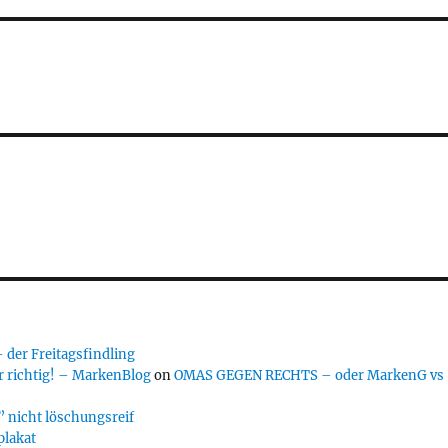
er Freitagsfindling
 richtig! – MarkenBlog
on
OMAS GEGEN RECHTS – oder MarkenG vs
 nicht löschungsreif
plakat