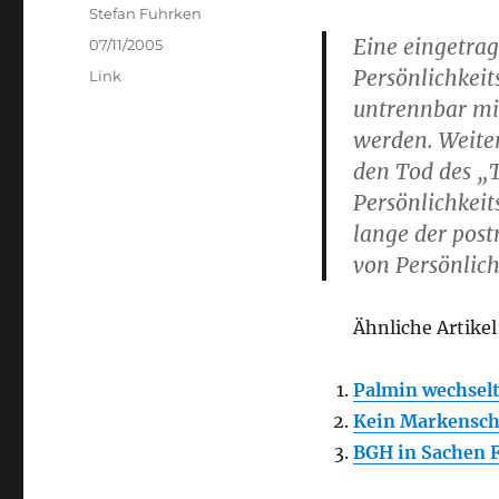
Author
Stefan Fuhrken
Eine eingetra
Posted
07/11/2005
on
Persönlichkei
Categories
Link
untrennbar mi
werden. Weiter
den Tod des „T
Persönlichkeit
lange der post
von Persönlich
Ähnliche Artikel
Palmin wechselt
Kein Markenschu
BGH in Sachen Fe