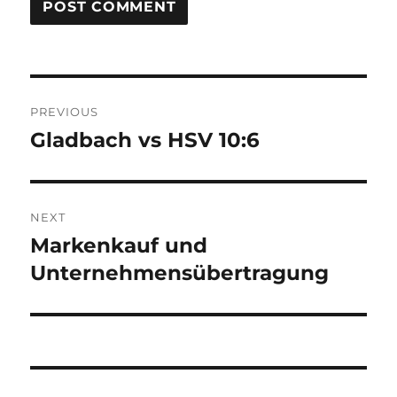
Post
PREVIOUS
navigation
Gladbach vs HSV 10:6
Previous
post:
NEXT
Markenkauf und
Next
post:
Unternehmensübertragung