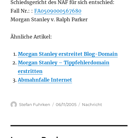
Schiedsgericht des NAF für sich entschied:
Fall Nr.: :
FA0509000567680
Morgan Stanley v. Ralph Parker
Ähnliche Artikel:
Morgan Stanley erstreitet Blog-Domain
Morgan Stanley – Tippfehlerdomain
erstritten
Abmahnfalle Internet
Author
Posted
Categories
Stefan Fuhrken
06/11/2005
Nachricht
on