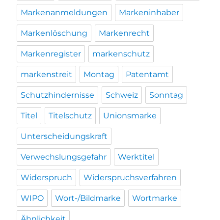
Markenanmeldungen
Markeninhaber
Markenlöschung
Markenrecht
Markenregister
markenschutz
markenstreit
Montag
Patentamt
Schutzhindernisse
Schweiz
Sonntag
Titel
Titelschutz
Unionsmarke
Unterscheidungskraft
Verwechslungsgefahr
Werktitel
Widerspruch
Widerspruchsverfahren
WIPO
Wort-/Bildmarke
Wortmarke
Ähnlichkeit