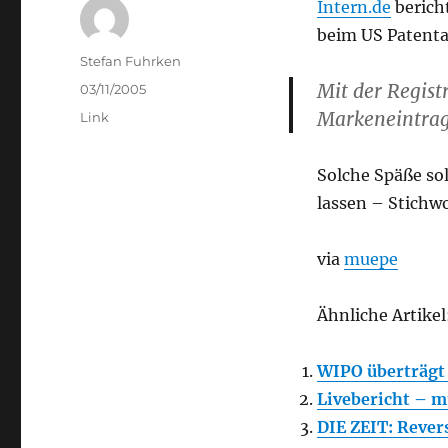
Intern.de
berich
beim US Patenta
Author
Stefan Fuhrken
Mit der Regist
Posted
03/11/2005
on
Markeneintrag
Categories
Link
Solche Späße sol
lassen – Stichw
via
muepe
Ähnliche Artikel
WIPO überträgt
Livebericht – 
DIE ZEIT: Reve