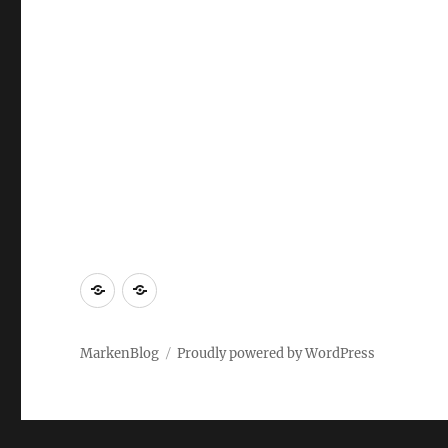
Markenrecherche
Gastbeiträge
MarkenBlog
Proudly powered by WordPress