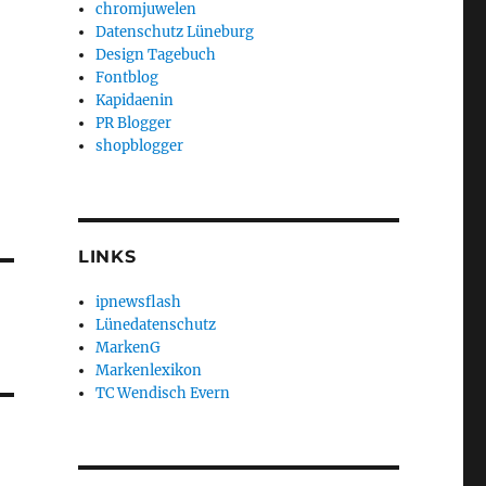
chromjuwelen
Datenschutz Lüneburg
Design Tagebuch
Fontblog
Kapidaenin
PR Blogger
shopblogger
LINKS
ipnewsflash
Lünedatenschutz
MarkenG
Markenlexikon
TC Wendisch Evern