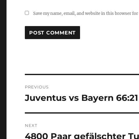
Save my name, email, and website in this browser for
Post
PREVIOUS
navigation
Juventus vs Bayern 66:21
Previous
post:
NEXT
4800 Paar gefälschter T
Next