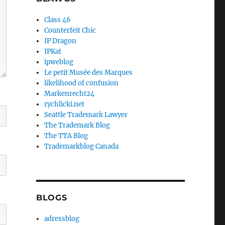
Class 46
Counterfeit Chic
IP Dragon
IPKat
ipweblog
Le petit Musée des Marques
likelihood of confusion
Markenrecht24
rychlicki.net
Seattle Trademark Lawyer
The Trademark Blog
The TTA Blog
Trademarkblog Canada
BLOGS
adressblog