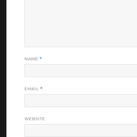
NAME
*
EMAIL
*
WEBSITE