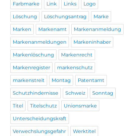
Farbmarke
Link
Links
Logo
Löschung
Löschungsantrag
Marke
Marken
Markenamt
Markenanmeldung
Markenanmeldungen
Markeninhaber
Markenlöschung
Markenrecht
Markenregister
markenschutz
markenstreit
Montag
Patentamt
Schutzhindernisse
Schweiz
Sonntag
Titel
Titelschutz
Unionsmarke
Unterscheidungskraft
Verwechslungsgefahr
Werktitel