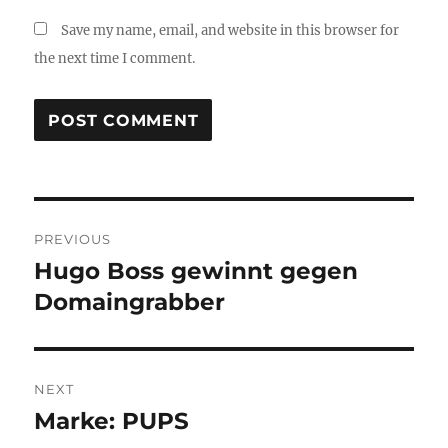
Save my name, email, and website in this browser for
the next time I comment.
Post
PREVIOUS
navigation
Hugo Boss gewinnt gegen
Previous
post:
Domaingrabber
NEXT
Marke: PUPS
Next
post: