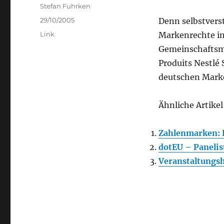
Author
Stefan Fuhrken
Posted
29/10/2005
Denn selbstvers
on
Categories
Link
Markenrechte in 
Gemeinschaftsma
Produits Nestlé
deutschen Mark
Ähnliche Artikel
Zahlenmarken: Di
dotEU – Panelis
Veranstaltungsh