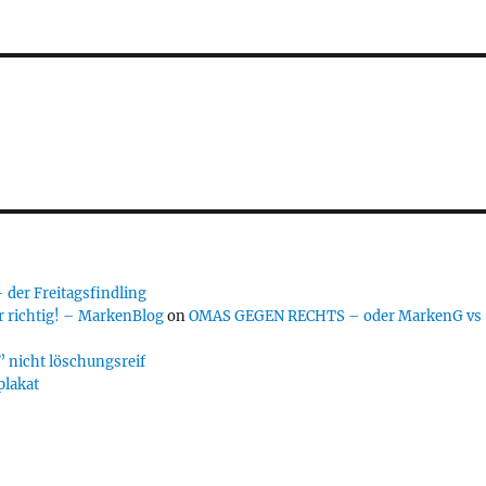
er Freitagsfindling
 richtig! – MarkenBlog
on
OMAS GEGEN RECHTS – oder MarkenG vs
 nicht löschungsreif
plakat