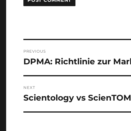
Post
PREVIOUS
navigation
DPMA: Richtlinie zur M
Previous
post:
NEXT
Scientology vs ScienTOMo
Next
post: