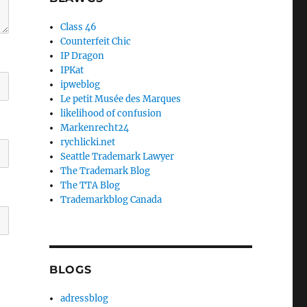
Class 46
Counterfeit Chic
IP Dragon
IPKat
ipweblog
Le petit Musée des Marques
likelihood of confusion
Markenrecht24
rychlicki.net
Seattle Trademark Lawyer
The Trademark Blog
The TTA Blog
Trademarkblog Canada
BLOGS
adressblog