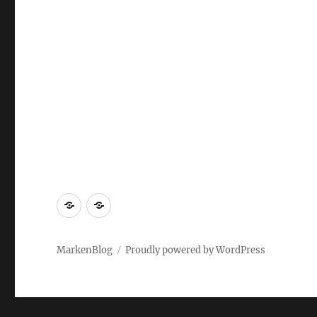
Markenrecherche
Gastbeiträge
MarkenBlog
Proudly powered by WordPress