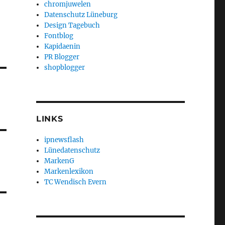
chromjuwelen
Datenschutz Lüneburg
Design Tagebuch
Fontblog
Kapidaenin
PR Blogger
shopblogger
LINKS
ipnewsflash
Lünedatenschutz
MarkenG
Markenlexikon
TC Wendisch Evern