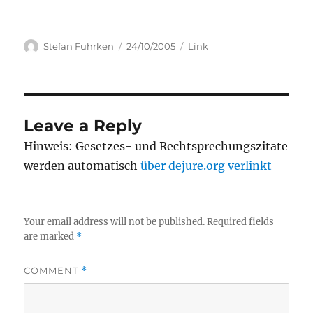
Author
Posted
Categories
Stefan Fuhrken
24/10/2005
Link
on
Leave a Reply
Hinweis: Gesetzes- und Rechtsprechungszitate
werden automatisch
über dejure.org verlinkt
Your email address will not be published.
Required fields
are marked
*
COMMENT
*