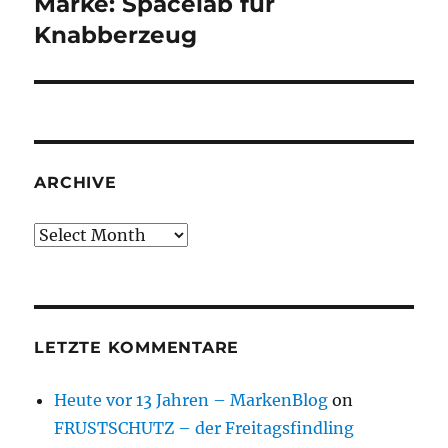
Marke: Spacelab für
Next
post:
Knabberzeug
ARCHIVE
Archive
LETZTE KOMMENTARE
Heute vor 13 Jahren – MarkenBlog
on
FRUSTSCHUTZ – der Freitagsfindling