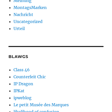
Meinung
MontagsMarken
Nachricht
Uncategorized
Urteil
BLAWGS
Class 46
Counterfeit Chic
IP Dragon
IPKat
ipweblog
Le petit Musée des Marques
likelihood of confusion