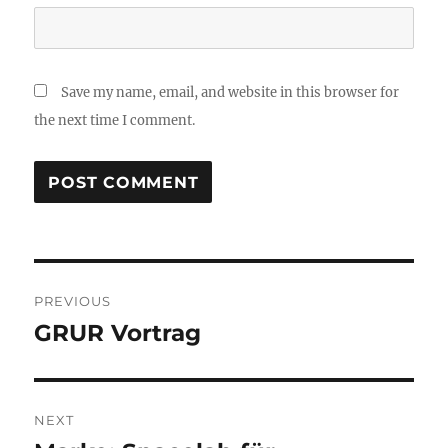
Save my name, email, and website in this browser for
the next time I comment.
Post
PREVIOUS
navigation
GRUR Vortrag
Previous
post:
NEXT