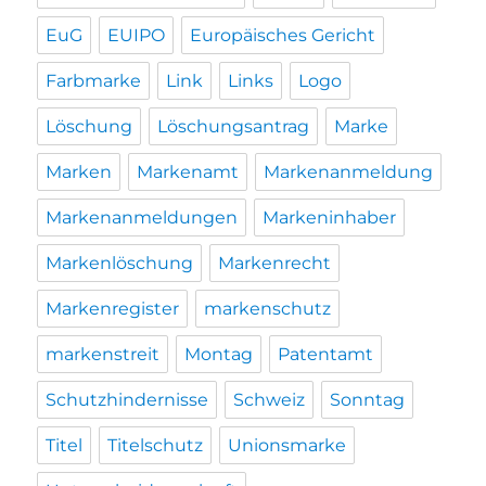
EuG
EUIPO
Europäisches Gericht
Farbmarke
Link
Links
Logo
Löschung
Löschungsantrag
Marke
Marken
Markenamt
Markenanmeldung
Markenanmeldungen
Markeninhaber
Markenlöschung
Markenrecht
Markenregister
markenschutz
markenstreit
Montag
Patentamt
Schutzhindernisse
Schweiz
Sonntag
Titel
Titelschutz
Unionsmarke