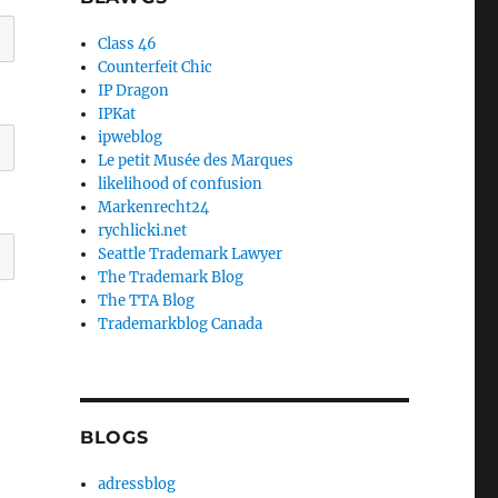
Class 46
Counterfeit Chic
IP Dragon
IPKat
ipweblog
Le petit Musée des Marques
likelihood of confusion
Markenrecht24
rychlicki.net
Seattle Trademark Lawyer
The Trademark Blog
The TTA Blog
Trademarkblog Canada
BLOGS
adressblog