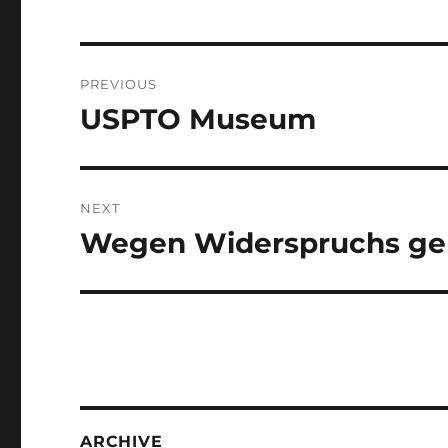
Post
PREVIOUS
navigation
USPTO Museum
Previous
post:
NEXT
Wegen Widerspruchs gel
Next
post:
ARCHIVE