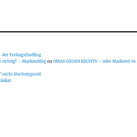
er Freitagsfindling
 richtig! – MarkenBlog
on
OMAS GEGEN RECHTS – oder MarkenG vs
 nicht löschungsreif
plakat