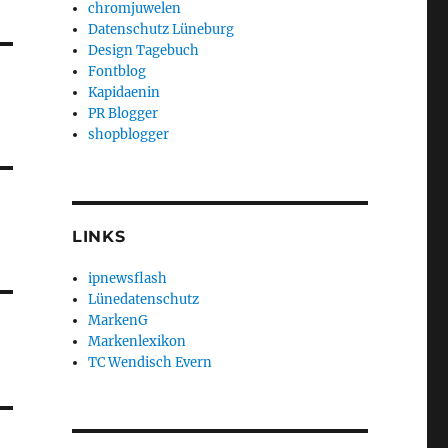
chromjuwelen
Datenschutz Lüneburg
Design Tagebuch
Fontblog
Kapidaenin
PR Blogger
shopblogger
LINKS
ipnewsflash
Lünedatenschutz
MarkenG
Markenlexikon
TC Wendisch Evern