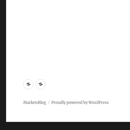
Markenrecherche
Gastbeiträge
MarkenBlog
Proudly powered by WordPress