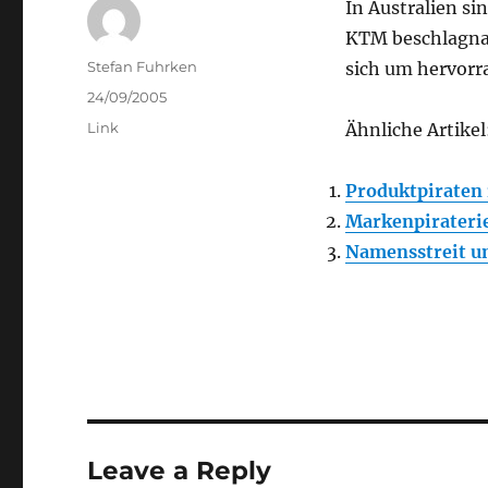
In Australien si
KTM beschlagna
Author
Stefan Fuhrken
sich um hervorr
Posted
24/09/2005
on
Categories
Link
Ähnliche Artikel
Produktpiraten 
Markenpiraterie:
Namensstreit u
Leave a Reply