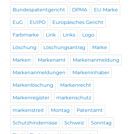
Bundespatentgericht
DPMA
EU-Marke
EuG
EUIPO
Europäisches Gericht
Farbmarke
Link
Links
Logo
Löschung
Löschungsantrag
Marke
Marken
Markenamt
Markenanmeldung
Markenanmeldungen
Markeninhaber
Markenlöschung
Markenrecht
Markenregister
markenschutz
markenstreit
Montag
Patentamt
Schutzhindernisse
Schweiz
Sonntag