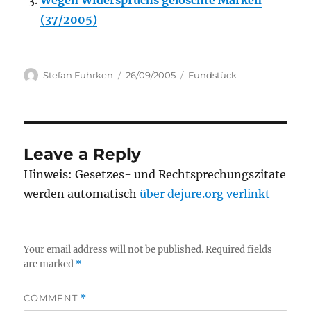
Wegen Widerspruchs gelöschte Marken
(37/2005)
Author
Posted
Categories
Stefan Fuhrken
26/09/2005
Fundstück
on
Leave a Reply
Hinweis: Gesetzes- und Rechtsprechungszitate
werden automatisch
über dejure.org verlinkt
Your email address will not be published.
Required fields
are marked
*
COMMENT
*