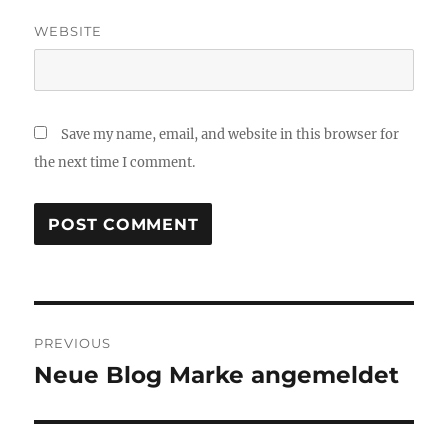
WEBSITE
Save my name, email, and website in this browser for
the next time I comment.
Post
PREVIOUS
navigation
Neue Blog Marke angemeldet
Previous
post: