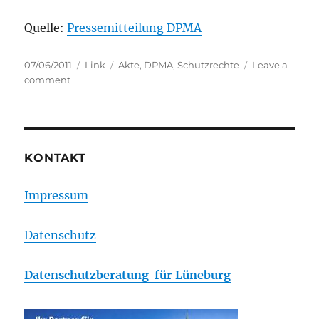
Quelle:
Pressemitteilung DPMA
Posted
Categories
Tags
07/06/2011
Link
Akte
,
DPMA
,
Schutzrechte
Leave a
on
on
comment
DPMA:
Start
ins
digitale
Zeitalter:
KONTAKT
Deutsches
Patent-
Impressum
und
Markenamt
führt
Datenschutz
elektronische
Schutzrechtsakte
Datenschutzberatung für Lüneburg
ein