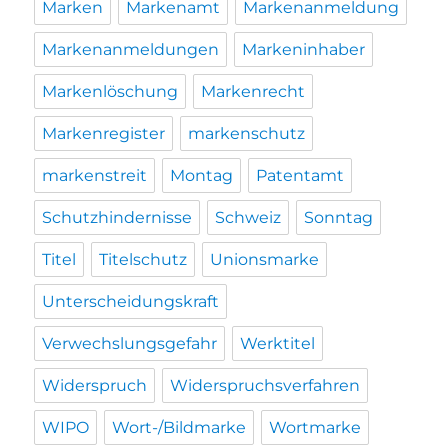
Marken
Markenamt
Markenanmeldung
Markenanmeldungen
Markeninhaber
Markenlöschung
Markenrecht
Markenregister
markenschutz
markenstreit
Montag
Patentamt
Schutzhindernisse
Schweiz
Sonntag
Titel
Titelschutz
Unionsmarke
Unterscheidungskraft
Verwechslungsgefahr
Werktitel
Widerspruch
Widerspruchsverfahren
WIPO
Wort-/Bildmarke
Wortmarke