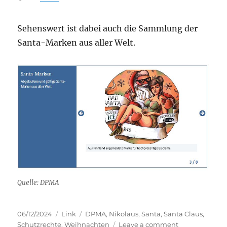
Sehenswert ist dabei auch die Sammlung der
Santa-Marken aus aller Welt.
Quelle: DPMA
Posted
Categories
Tags
06/12/2024
Link
DPMA
,
Nikolaus
,
Santa
,
Santa Claus
,
on
on
Schutzrechte
,
Weihnachten
Leave a comment