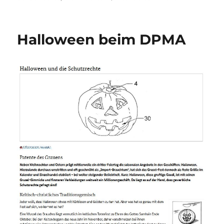
DPMA:
Das
Fest
Halloween beim DPMA
und
die
Schutzrechte