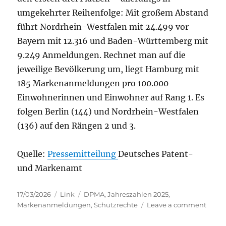
umgekehrter Reihenfolge: Mit großem Abstand
führt Nordrhein-Westfalen mit 24.499 vor
Bayern mit 12.316 und Baden-Württemberg mit
9.249 Anmeldungen. Rechnet man auf die
jeweilige Bevölkerung um, liegt Hamburg mit
185 Markenanmeldungen pro 100.000
Einwohnerinnen und Einwohner auf Rang 1. Es
folgen Berlin (144) und Nordrhein-Westfalen
(136) auf den Rängen 2 und 3.
Quelle:
Pressemitteilung
Deutsches Patent-
und Markenamt
Posted
Categories
Tags
17/03/2026
Link
DPMA
,
Jahreszahlen 2025
,
on
on
Markenanmeldungen
,
Schutzrechte
Leave a comment
DPMA
Jahres