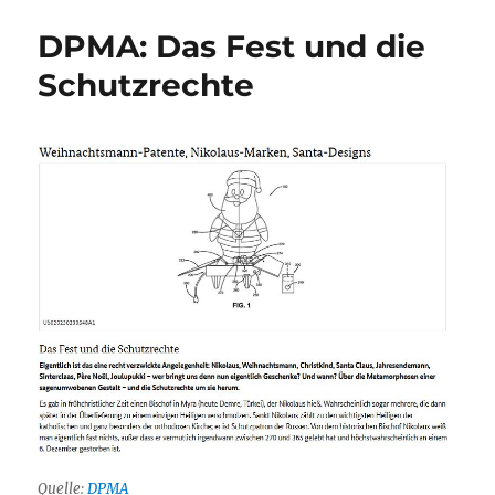
2025:
DPMA: Das Fest und die
Zahl
der
Schutzrechte
Erfin
deutl
gesti
Quelle:
DPMA