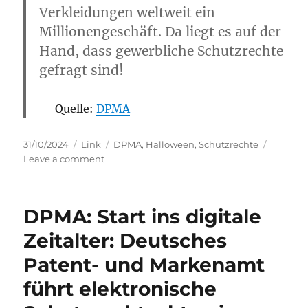
Verkleidungen weltweit ein
Millionengeschäft. Da liegt es auf der
Hand, dass gewerbliche Schutzrechte
gefragt sind!
Quelle:
DPMA
Posted
Categories
Tags
31/10/2024
Link
DPMA
,
Halloween
,
Schutzrechte
on
on
Leave a comment
Halloween
beim
DPMA
DPMA: Start ins digitale
Zeitalter: Deutsches
Patent- und Markenamt
führt elektronische