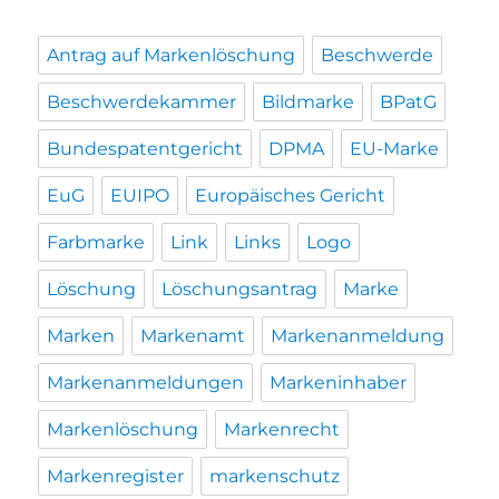
Antrag auf Markenlöschung
Beschwerde
Beschwerdekammer
Bildmarke
BPatG
Bundespatentgericht
DPMA
EU-Marke
EuG
EUIPO
Europäisches Gericht
Farbmarke
Link
Links
Logo
Löschung
Löschungsantrag
Marke
Marken
Markenamt
Markenanmeldung
Markenanmeldungen
Markeninhaber
Markenlöschung
Markenrecht
Markenregister
markenschutz