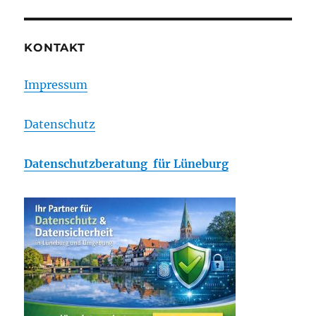
2025:
Zahl
der
KONTAKT
Erfin
deutl
Impressum
gesti
Datenschutz
Datenschutzberatung für Lüneburg