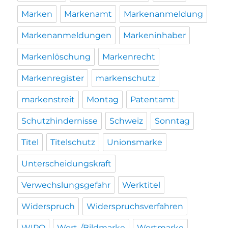
Marken
Markenamt
Markenanmeldung
Markenanmeldungen
Markeninhaber
Markenlöschung
Markenrecht
Markenregister
markenschutz
markenstreit
Montag
Patentamt
Schutzhindernisse
Schweiz
Sonntag
Titel
Titelschutz
Unionsmarke
Unterscheidungskraft
Verwechslungsgefahr
Werktitel
Widerspruch
Widerspruchsverfahren
WIPO
Wort-/Bildmarke
Wortmarke