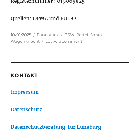
Registernummer : 019065825
Quellen: DPMA und EUIPO
Posted
Categories
Tags
10/01/2025
Fundstück
BSW
,
Partei
,
Sahra
on
on
Wagenknecht
Leave a comment
Marken
des
BSW
KONTAKT
Impressum
Datenschutz
Datenschutzberatung für Lüneburg