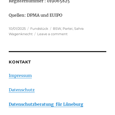
Registernummer : 019065825
Quellen: DPMA und EUIPO
Posted
Categories
Tags
10/01/2025
Fundstück
BSW
,
Partei
,
Sahra
on
on
Wagenknecht
Leave a comment
Marken
des
BSW
KONTAKT
Impressum
Datenschutz
Datenschutzberatung für Lüneburg