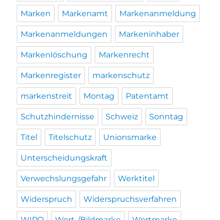
Marken
Markenamt
Markenanmeldung
Markenanmeldungen
Markeninhaber
Markenlöschung
Markenrecht
Markenregister
markenschutz
markenstreit
Montag
Patentamt
Schutzhindernisse
Schweiz
Sonntag
Titel
Titelschutz
Unionsmarke
Unterscheidungskraft
Verwechslungsgefahr
Werktitel
Widerspruch
Widerspruchsverfahren
WIPO
Wort-/Bildmarke
Wortmarke