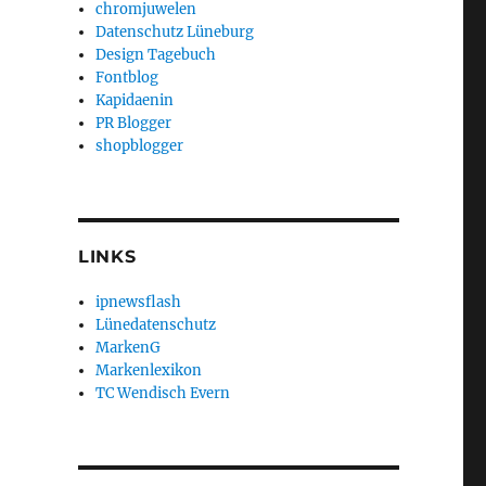
chromjuwelen
Datenschutz Lüneburg
Design Tagebuch
Fontblog
Kapidaenin
PR Blogger
shopblogger
LINKS
ipnewsflash
Lünedatenschutz
MarkenG
Markenlexikon
TC Wendisch Evern