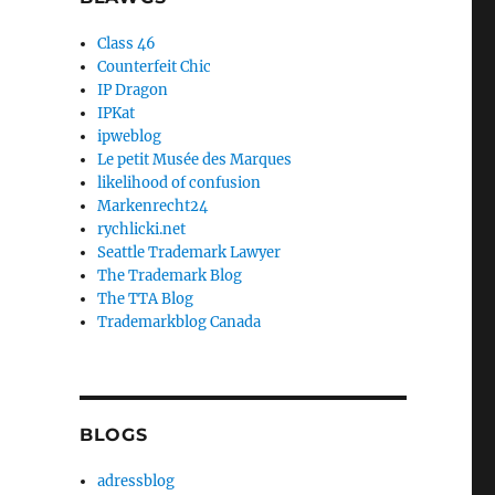
Class 46
Counterfeit Chic
IP Dragon
IPKat
ipweblog
Le petit Musée des Marques
likelihood of confusion
Markenrecht24
rychlicki.net
Seattle Trademark Lawyer
The Trademark Blog
The TTA Blog
Trademarkblog Canada
BLOGS
adressblog