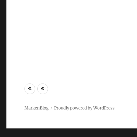
Markenrecherche
Gastbeiträge
MarkenBlog
Proudly powered by WordPress