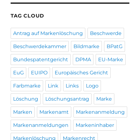
TAG CLOUD
Antrag auf Markenlöschung
Beschwerde
Beschwerdekammer
Bildmarke
BPatG
Bundespatentgericht
DPMA
EU-Marke
EuG
EUIPO
Europäisches Gericht
Farbmarke
Link
Links
Logo
Löschung
Löschungsantrag
Marke
Marken
Markenamt
Markenanmeldung
Markenanmeldungen
Markeninhaber
Markenlöschung
Markenrecht