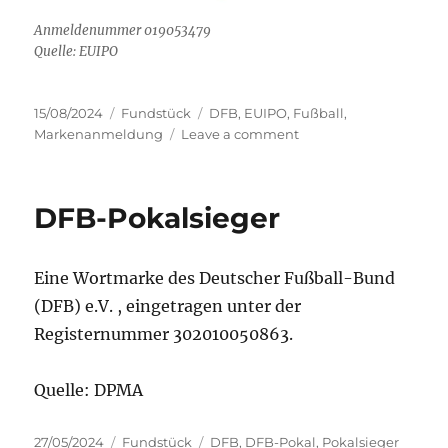
Anmeldenummer 019053479
Quelle: EUIPO
Posted
Categories
Tags
15/08/2024
Fundstück
DFB
,
EUIPO
,
Fußball
,
on
on
Markenanmeldung
Leave a comment
Neue
DFB
Marken
DFB-Pokalsieger
Eine Wortmarke des Deutscher Fußball-Bund
(DFB) e.V. , eingetragen unter der
Registernummer 302010050863.
Quelle: DPMA
Posted
Categories
Tags
27/05/2024
Fundstück
DFB
,
DFB-Pokal
,
Pokalsieger