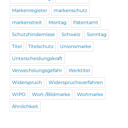
Markenregister
markenschutz
markenstreit
Montag
Patentamt
Schutzhindernisse
Schweiz
Sonntag
Titel
Titelschutz
Unionsmarke
Unterscheidungskraft
Verwechslungsgefahr
Werktitel
Widerspruch
Widerspruchsverfahren
WIPO
Wort-/Bildmarke
Wortmarke
Ähnlichkeit