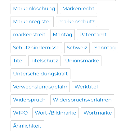
Markenlöschung
Markenrecht
Markenregister
markenschutz
markenstreit
Montag
Patentamt
Schutzhindernisse
Schweiz
Sonntag
Titel
Titelschutz
Unionsmarke
Unterscheidungskraft
Verwechslungsgefahr
Werktitel
Widerspruch
Widerspruchsverfahren
WIPO
Wort-/Bildmarke
Wortmarke
Ähnlichkeit