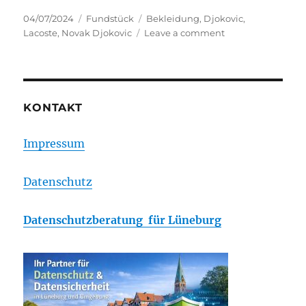
Posted
Categories
Tags
04/07/2024
Fundstück
Bekleidung
,
Djokovic
,
on
on
Lacoste
,
Novak Djokovic
Leave a comment
Wem
gehört
Novak
Djokovic?
KONTAKT
Impressum
Datenschutz
Datenschutzberatung für Lüneburg