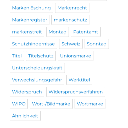
Markenlöschung
Markenrecht
Markenregister
markenschutz
markenstreit
Montag
Patentamt
Schutzhindernisse
Schweiz
Sonntag
Titel
Titelschutz
Unionsmarke
Unterscheidungskraft
Verwechslungsgefahr
Werktitel
Widerspruch
Widerspruchsverfahren
WIPO
Wort-/Bildmarke
Wortmarke
Ähnlichkeit