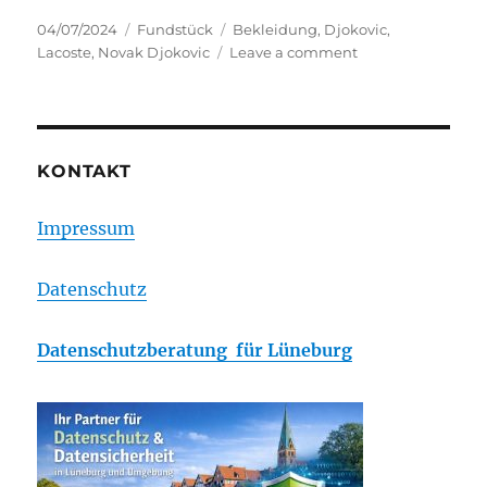
Posted
Categories
Tags
04/07/2024
Fundstück
Bekleidung
,
Djokovic
,
on
on
Lacoste
,
Novak Djokovic
Leave a comment
Wem
gehört
Novak
Djokovic?
KONTAKT
Impressum
Datenschutz
Datenschutzberatung für Lüneburg