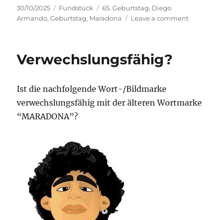
Posted
Categories
Tags
30/10/2025
Fundstück
65. Geburtstag
,
Diego
on
on
Armando
,
Geburtstag
,
Maradona
Leave a comment
Maradon
–
Fundstüc
Verwechslungsfähig?
zum
65.
Geburtst
Ist die nachfolgende Wort-/Bildmarke
verwechslungsfähig mit der älteren Wortmarke
“MARADONA”?