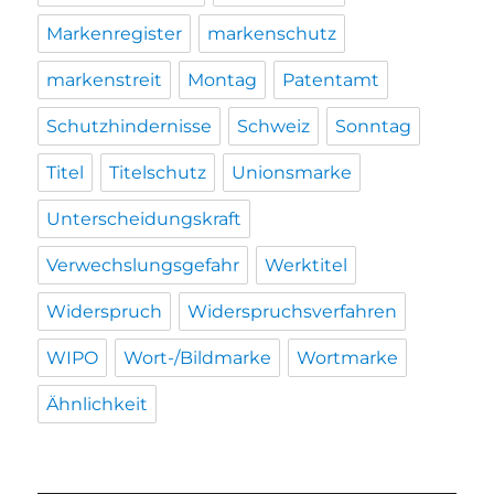
Markenregister
markenschutz
markenstreit
Montag
Patentamt
Schutzhindernisse
Schweiz
Sonntag
Titel
Titelschutz
Unionsmarke
Unterscheidungskraft
Verwechslungsgefahr
Werktitel
Widerspruch
Widerspruchsverfahren
WIPO
Wort-/Bildmarke
Wortmarke
Ähnlichkeit