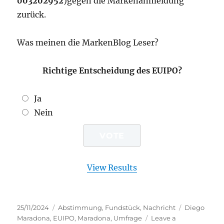
003202952
)gegen die Markenanmeldung
zurück.
Was meinen die MarkenBlog Leser?
Richtige Entscheidung des EUIPO?
Ja
Nein
View Results
Posted
Categories
Tags
25/11/2024
Abstimmung
,
Fundstück
,
Nachricht
Diego
on
Maradona
,
EUIPO
,
Maradona
,
Umfrage
Leave a