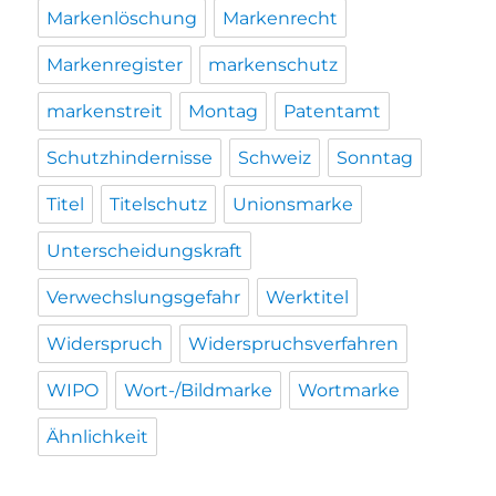
Markenlöschung
Markenrecht
Markenregister
markenschutz
markenstreit
Montag
Patentamt
Schutzhindernisse
Schweiz
Sonntag
Titel
Titelschutz
Unionsmarke
Unterscheidungskraft
Verwechslungsgefahr
Werktitel
Widerspruch
Widerspruchsverfahren
WIPO
Wort-/Bildmarke
Wortmarke
Ähnlichkeit