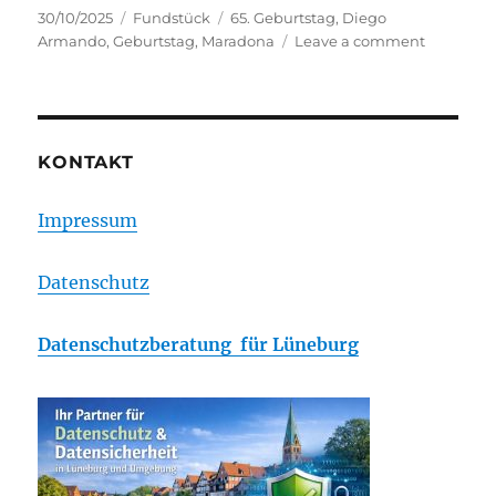
Posted
Categories
Tags
30/10/2025
Fundstück
65. Geburtstag
,
Diego
on
on
Armando
,
Geburtstag
,
Maradona
Leave a comment
Maradon
–
Fundstüc
zum
65.
KONTAKT
Geburtst
Impressum
Datenschutz
Datenschutzberatung für Lüneburg