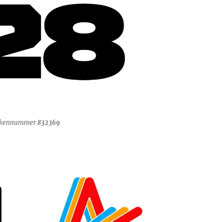
arkennummer
832369