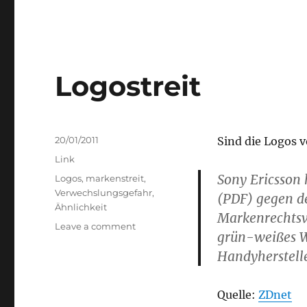
Logostreit
Posted
20/01/2011
Sind die Logos 
on
Categories
Link
Sony Ericsson 
Tags
Logos
,
markenstreit
,
Verwechslungsgefahr
,
(PDF) gegen d
Ähnlichkeit
Markenrechtsve
on
Leave a comment
grün-weißes W
Logostreit
Handyherstelle
Quelle:
ZDnet