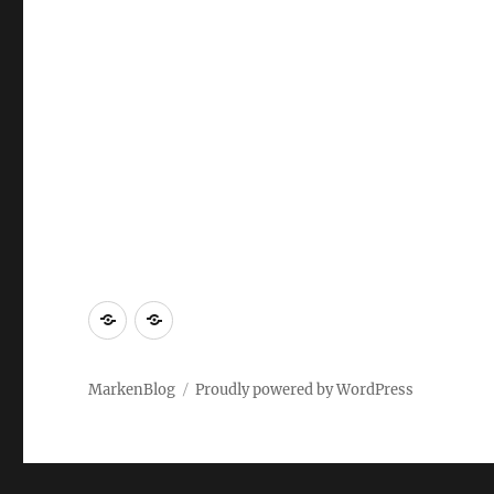
Markenrecherche
Gastbeiträge
MarkenBlog
Proudly powered by WordPress