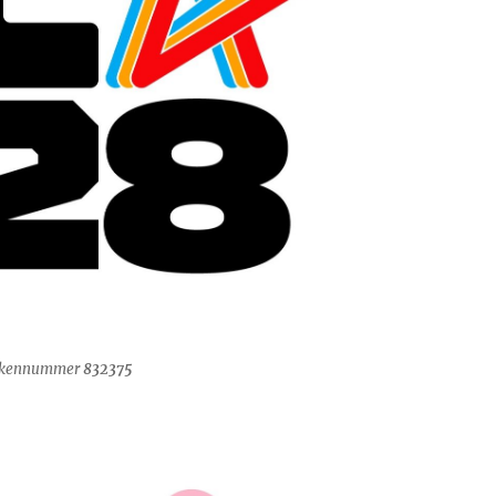
arkennummer
832375