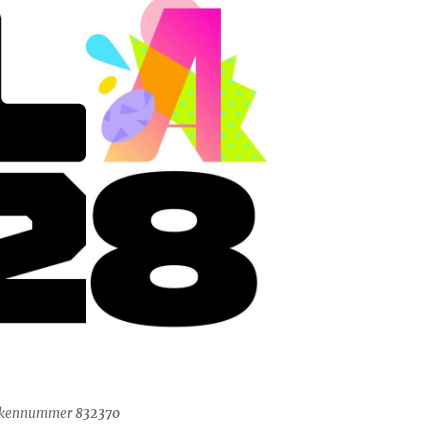
arkennummer
832370