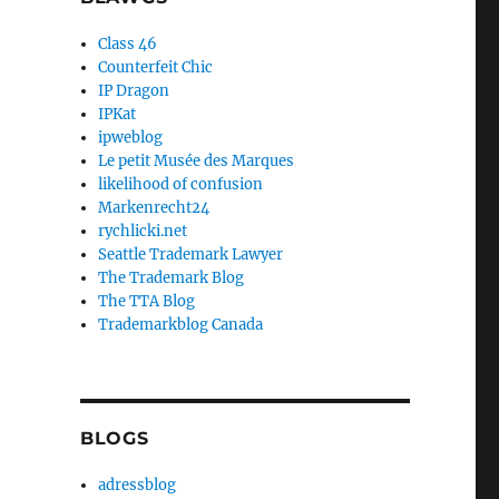
Class 46
Counterfeit Chic
IP Dragon
IPKat
ipweblog
Le petit Musée des Marques
likelihood of confusion
Markenrecht24
rychlicki.net
Seattle Trademark Lawyer
The Trademark Blog
The TTA Blog
Trademarkblog Canada
BLOGS
adressblog