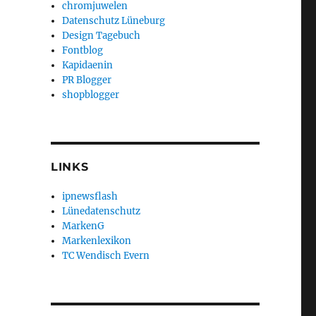
chromjuwelen
Datenschutz Lüneburg
Design Tagebuch
Fontblog
Kapidaenin
PR Blogger
shopblogger
LINKS
ipnewsflash
Lünedatenschutz
MarkenG
Markenlexikon
TC Wendisch Evern