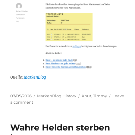
Quelle:
MarkenBlog
Posted
Categories
Tags
07/05/2026
MarkenBlog History
Knut
,
Timmy
Leave
on
on
a comment
Heute
vor
19
Wahre Helden sterben
Jahren