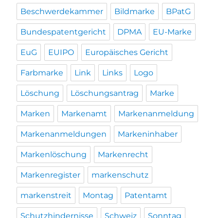
Beschwerdekammer
Bildmarke
BPatG
Bundespatentgericht
DPMA
EU-Marke
EuG
EUIPO
Europäisches Gericht
Farbmarke
Link
Links
Logo
Löschung
Löschungsantrag
Marke
Marken
Markenamt
Markenanmeldung
Markenanmeldungen
Markeninhaber
Markenlöschung
Markenrecht
Markenregister
markenschutz
markenstreit
Montag
Patentamt
Schutzhindernisse
Schweiz
Sonntag