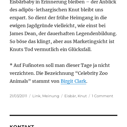
Eisbärbaby in Erinnerung bleiben – der Anblick
des adipös-lethargischen Knut bleibt uns
erspart. So dient der frühe Heimgang in die
ewigen Jagdgründe vielleicht, wie einst bei
James Dean, der dauerhaften Legendenbildung.
So böse das klingt, aber aus Marketingsicht ist
Knuts Tod vermutlich ein Glücksfall.
* Auf Fußnoten soll man dieser Tage ja nicht
verzichten. Die Bezeichnung “Celebrity Zoo
Animals” stammt von
Birgit Clark
.
Posted
Categories
Tags
on
21/03/2011
Link
,
Meinung
Eisbär
,
Knut
1 Comment
on
Wahre
Helden
sterbe
jung
KONTAKT