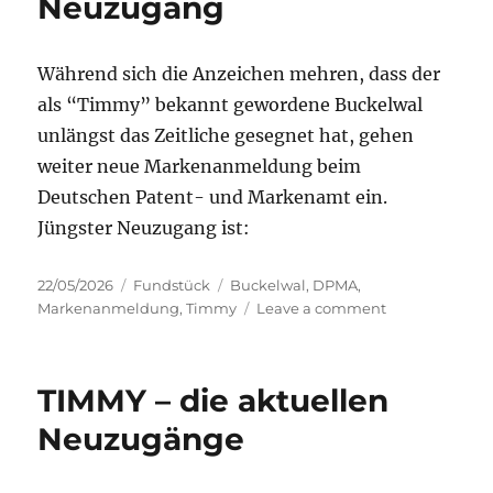
Neuzugang
Während sich die Anzeichen mehren, dass der
als “Timmy” bekannt gewordene Buckelwal
unlängst das Zeitliche gesegnet hat, gehen
weiter neue Markenanmeldung beim
Deutschen Patent- und Markenamt ein.
Jüngster Neuzugang ist:
Posted
Categories
Tags
22/05/2026
Fundstück
Buckelwal
,
DPMA
,
on
on
Markenanmeldung
,
Timmy
Leave a comment
TIMMY
–
der
TIMMY – die aktuellen
nächste
Neuzugang
Neuzugänge