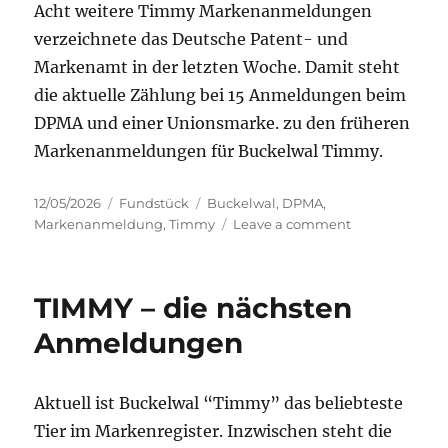
Acht weitere Timmy Markenanmeldungen
verzeichnete das Deutsche Patent- und
Markenamt in der letzten Woche. Damit steht
die aktuelle Zählung bei 15 Anmeldungen beim
DPMA und einer Unionsmarke. zu den früheren
Markenanmeldungen für Buckelwal Timmy.
Posted
Categories
Tags
12/05/2026
Fundstück
Buckelwal
,
DPMA
,
on
on
Markenanmeldung
,
Timmy
Leave a comment
TIMMY
–
die
TIMMY – die nächsten
aktuellen
Neuzugänge
Anmeldungen
Aktuell ist Buckelwal “Timmy” das beliebteste
Tier im Markenregister. Inzwischen steht die