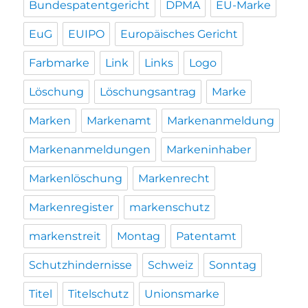
Bundespatentgericht
DPMA
EU-Marke
EuG
EUIPO
Europäisches Gericht
Farbmarke
Link
Links
Logo
Löschung
Löschungsantrag
Marke
Marken
Markenamt
Markenanmeldung
Markenanmeldungen
Markeninhaber
Markenlöschung
Markenrecht
Markenregister
markenschutz
markenstreit
Montag
Patentamt
Schutzhindernisse
Schweiz
Sonntag
Titel
Titelschutz
Unionsmarke