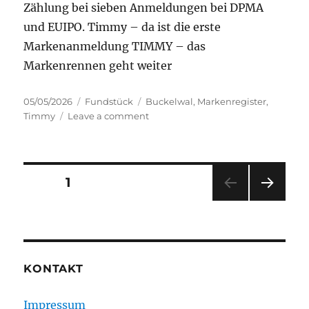
Zählung bei sieben Anmeldungen bei DPMA
und EUIPO. Timmy – da ist die erste
Markenanmeldung TIMMY – das
Markenrennen geht weiter
Posted
Categories
Tags
05/05/2026
Fundstück
Buckelwal
,
Markenregister
,
on
on
Timmy
Leave a comment
TIMMY
–
die
nächsten
Posts
PAGE
1
Anmeldungen
NEXT
navigation
PAG
E
KONTAKT
Impressum