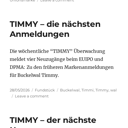
Unionsmarke
Leave a comment
TIMMY
–
nächste
TIMMY – die nächsten
Markenanmeldung
Anmeldungen
Die wöchentliche “TIMMY” Überwachung
meldet vier Neuzugänge beim EUIPO und
DPMA: Zu den früheren Markenanmeldungen
für Buckelwal Timmy.
Posted
Categories
Tags
28/05/2026
Fundstück
Buckelwal
,
Timmi
,
Timmy
,
wal
on
on
Leave a comment
TIMMY
–
die
TIMMY – der nächste
nächsten
Anmeldungen