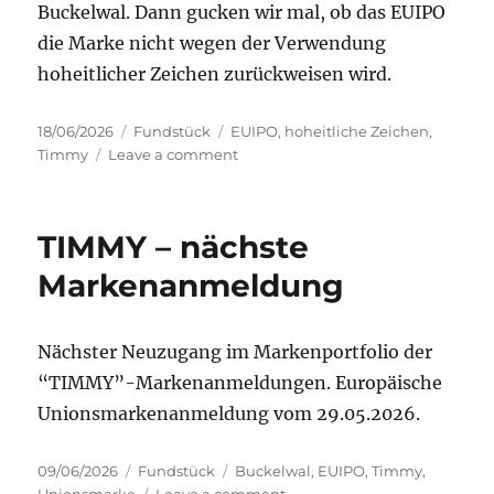
Buckelwal. Dann gucken wir mal, ob das EUIPO
die Marke nicht wegen der Verwendung
hoheitlicher Zeichen zurückweisen wird.
Posted
Categories
Tags
18/06/2026
Fundstück
EUIPO
,
hoheitliche Zeichen
,
on
on
Timmy
Leave a comment
TIMMY
–
es
TIMMY – nächste
nimmt
kein
Markenanmeldung
Ende
Nächster Neuzugang im Markenportfolio der
“TIMMY”-Markenanmeldungen. Europäische
Unionsmarkenanmeldung vom 29.05.2026.
Posted
Categories
Tags
09/06/2026
Fundstück
Buckelwal
,
EUIPO
,
Timmy
,
on
on