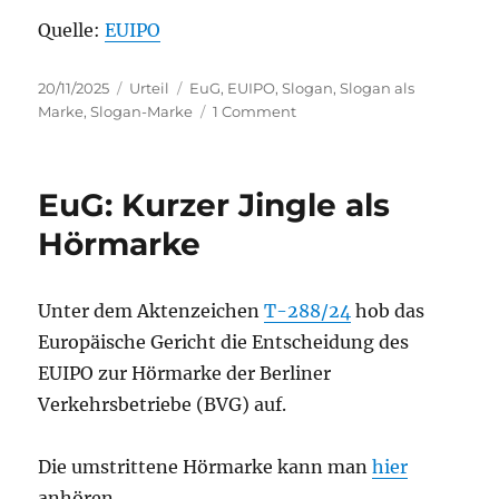
Quelle:
EUIPO
Posted
Categories
Tags
20/11/2025
Urteil
EuG
,
EUIPO
,
Slogan
,
Slogan als
on
on
Marke
,
Slogan-Marke
1 Comment
CRAVE
NO
MORE:
EuG: Kurzer Jingle als
Slogan-
Marke
Hörmarke
abgelehnt
Unter dem Aktenzeichen
T-288/24
hob das
Europäische Gericht die Entscheidung des
EUIPO zur Hörmarke der Berliner
Verkehrsbetriebe (BVG) auf.
Die umstrittene Hörmarke kann man
hier
anhören.