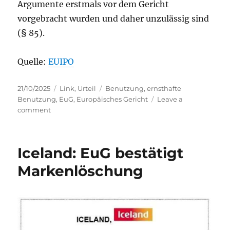
Argumente erstmals vor dem Gericht
vorgebracht wurden und daher unzulässig sind
(§ 85).
Quelle:
EUIPO
Posted
Categories
Tags
21/10/2025
Link
,
Urteil
Benutzung
,
ernsthafte
on
Benutzung
,
EuG
,
Europäisches Gericht
Leave a
on
comment
SANDOKAN
–
EuG
Iceland: EuG bestätigt
zur
ernsthaften
Markenlöschung
Benutzung