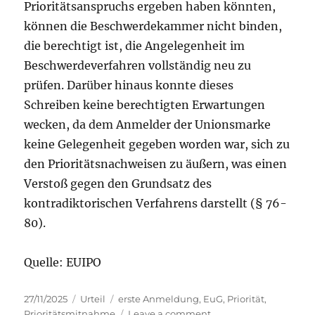
Prioritätsanspruchs ergeben haben könnten,
können die Beschwerdekammer nicht binden,
die berechtigt ist, die Angelegenheit im
Beschwerdeverfahren vollständig neu zu
prüfen. Darüber hinaus konnte dieses
Schreiben keine berechtigten Erwartungen
wecken, da dem Anmelder der Unionsmarke
keine Gelegenheit gegeben worden war, sich zu
den Prioritätsnachweisen zu äußern, was einen
Verstoß gegen den Grundsatz des
kontradiktorischen Verfahrens darstellt (§ 76-
80).
Quelle: EUIPO
Posted
Categories
Tags
27/11/2025
Urteil
erste Anmeldung
,
EuG
,
Priorität
,
on
on
Prioritätsmitnahme
Leave a comment