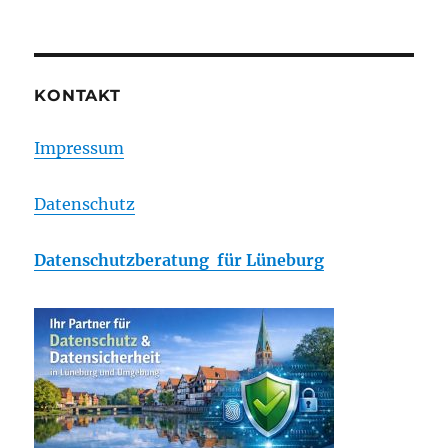
PRE
NEXT
navigation
VIOU
PAG
S
E
PAG
E
KONTAKT
Impressum
Datenschutz
Datenschutzberatung für Lüneburg