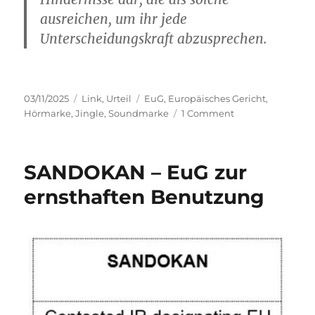
ausreichen, um ihr jede
Unterscheidungskraft abzusprechen.
Posted
Categories
Tags
03/11/2025
Link
,
Urteil
EuG
,
Europäisches Gericht
,
on
on
Hörmarke
,
Jingle
,
Soundmarke
1 Comment
EuG:
Kurzer
Jingle
SANDOKAN – EuG zur
als
Hörmarke
ernsthaften Benutzung