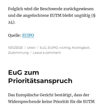
Folglich wird die Beschwerde zurückgewiesen
und die angefochtene EUTM bleibt ungültig (§
24).
Quelle:
EUIPO
Posted
Categories
Tags
15/12/2025
Urteil
EuG
,
EUIPO
,
nichtig
,
Nichtigkeit
,
on
on
Zustimmung
Leave a comment
EuG:
Zustimmung
oder
EuG zum
Nichtigkeit?
Prioritätsanspruch
Das Europäische Gericht bestätigt, dass der
Widersprechende keine Priorität für die EUTM