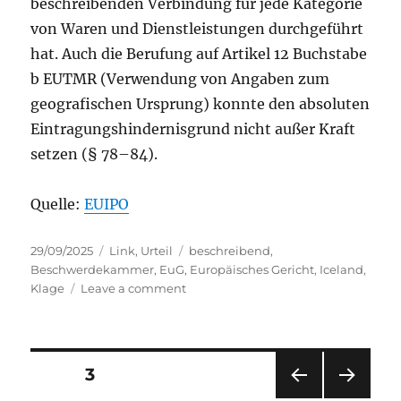
beschreibenden Verbindung für jede Kategorie
von Waren und Dienstleistungen durchgeführt
hat. Auch die Berufung auf Artikel 12 Buchstabe
b EUTMR (Verwendung von Angaben zum
geografischen Ursprung) konnte den absoluten
Eintragungshindernisgrund nicht außer Kraft
setzen (§ 78–84).
Quelle:
EUIPO
Posted
Categories
Tags
29/09/2025
Link
,
Urteil
beschreibend
,
on
Beschwerdekammer
,
EuG
,
Europäisches Gericht
,
Iceland
,
on
Klage
Leave a comment
Iceland:
EuG
bestätigt
Markenlöschung
Posts
PAGE
3