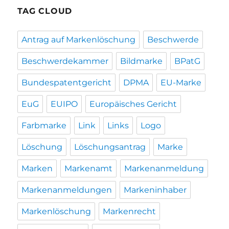
TAG CLOUD
Antrag auf Markenlöschung
Beschwerde
Beschwerdekammer
Bildmarke
BPatG
Bundespatentgericht
DPMA
EU-Marke
EuG
EUIPO
Europäisches Gericht
Farbmarke
Link
Links
Logo
Löschung
Löschungsantrag
Marke
Marken
Markenamt
Markenanmeldung
Markenanmeldungen
Markeninhaber
Markenlöschung
Markenrecht