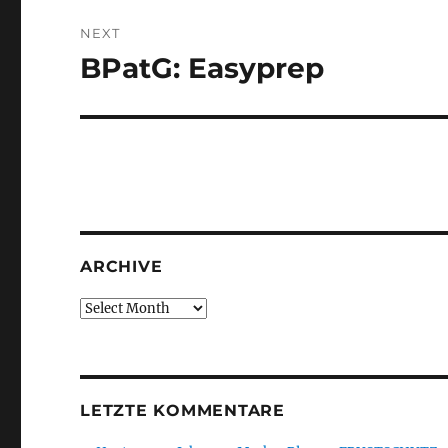
NEXT
BPatG: Easyprep
Next
post:
ARCHIVE
Archive
LETZTE KOMMENTARE