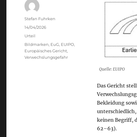
Author
Stefan Fuhrken
Posted
14/04/2026
on
Categories
Urteil
Tags
Bildmarken
,
EuG
,
EUIPO
,
Europäisches Gericht
,
Verwechslungsgefahr
Quelle: EUIPO
Das Gericht stel
Verwechslungsge
Bekleidung sowi
unterschiedlich,
keinen Begriff, 
62–63).