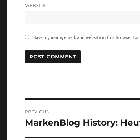
WEBSITE
Save my name, email, and website in this browser for
Post
PREVIOUS
navigation
MarkenBlog History: Heut
Previous
post: