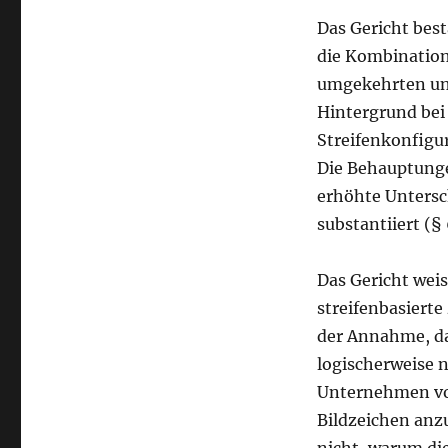
Das Gericht bes
die Kombinatio
umgekehrten un
Hintergrund bei
Streifenkonfigu
Die Behauptunge
erhöhte Untersc
substantiiert (§ 
Das Gericht wei
streifenbasierte
der Annahme, das
logischerweise 
Unternehmen vor
Bildzeichen anz
nicht, warum die