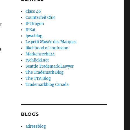
Class 46
Counterfeit Chic
IP Dragon
r
IPKat
ipweblog
Le petit Musée des Marques
likelihood of confusion
n,
Markenrecht24
rychlicki.net
Seattle Trademark Lawyer
The Trademark Blog
The TTA Blog
Trademarkblog Canada
BLOGS
adressblog