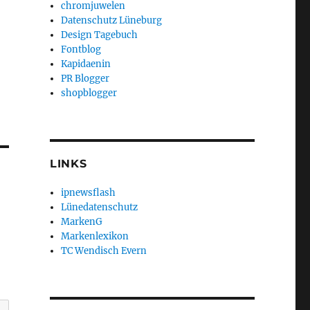
chromjuwelen
Datenschutz Lüneburg
Design Tagebuch
Fontblog
Kapidaenin
PR Blogger
shopblogger
LINKS
ipnewsflash
Lünedatenschutz
MarkenG
Markenlexikon
TC Wendisch Evern