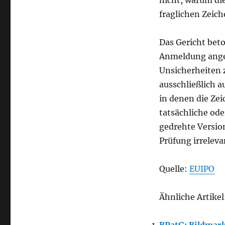
fraglichen Zeich
Das Gericht beto
Anmeldung ange
Unsicherheiten 
ausschließlich 
in denen die Ze
tatsächliche od
gedrehte Version
Prüfung irreleva
Quelle:
EUIPO
Ähnliche Artikel
BPatG: Bildmark