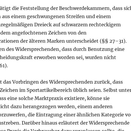
tätigt die Feststellung der Beschwerdekammern, dass sic
n aus einem geschwungenen Streifen und einem
regelmäßigen Dreieck auf schwarzem rechteckigem
 dem angefochtenen Zeichen von den
rationen der älteren Marken unterscheidet (§§ 27–31).
n des Widersprechenden, dass durch Benutzung eine
heidungskraft erworben worden sei, wurden nicht
61).
st das Vorbringen des Widersprechenden zurück, dass
 Zeichen im Sportartikelbereich üblich seien. Selbst unte
s eine solche Marktpraxis existiere, könne sie
nicht dazu herangezogen werden, einem anderen
zuwerfen, die Eintragung einer ähnlichen Kategorie v
ustreben. Darüber hinaus erläutert der Widersprechende
se Praxis die Verbraucher dazu veranlassen sollte, die