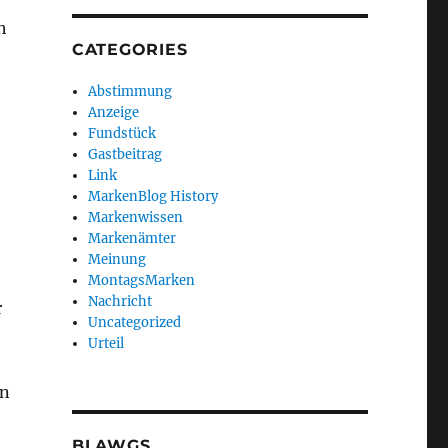
h
CATEGORIES
Abstimmung
Anzeige
Fundstück
Gastbeitrag
Link
MarkenBlog History
Markenwissen
Markenämter
Meinung
MontagsMarken
Nachricht
r
Uncategorized
Urteil
on
BLAWGS