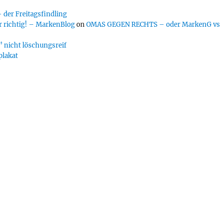
er Freitagsfindling
 richtig! – MarkenBlog
on
OMAS GEGEN RECHTS – oder MarkenG vs
 nicht löschungsreif
plakat