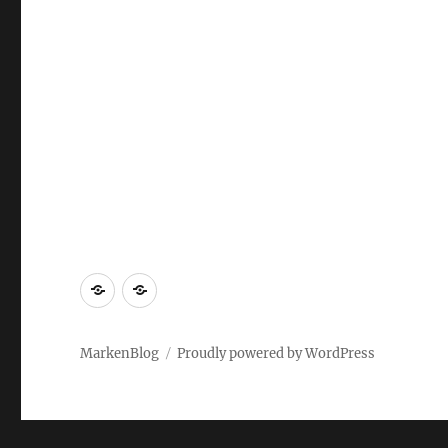
Markenrecherche
Gastbeiträge
MarkenBlog
Proudly powered by WordPress