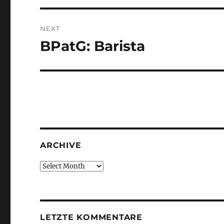
NEXT
BPatG: Barista
Next
post:
ARCHIVE
Archive
LETZTE KOMMENTARE