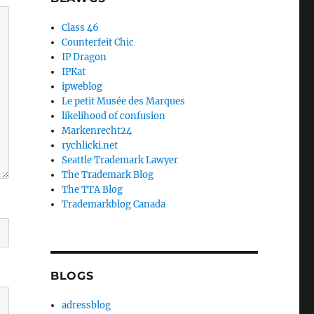
Class 46
Counterfeit Chic
IP Dragon
IPKat
ipweblog
Le petit Musée des Marques
likelihood of confusion
Markenrecht24
rychlicki.net
Seattle Trademark Lawyer
The Trademark Blog
The TTA Blog
Trademarkblog Canada
BLOGS
adressblog