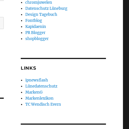
chromjuwelen
Datenschutz Lüneburg
Design Tagebuch
Fontblog
Kapidaenin
PR Blogger
shopblogger
LINKS
ipnewsflash
Lünedatenschutz
MarkenG
Markenlexikon
TC Wendisch Evern