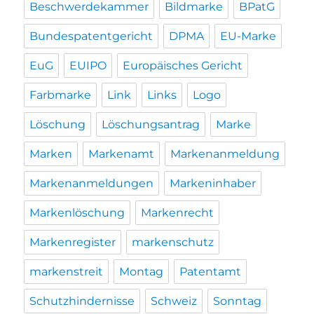
Beschwerdekammer
Bildmarke
BPatG
Bundespatentgericht
DPMA
EU-Marke
EuG
EUIPO
Europäisches Gericht
Farbmarke
Link
Links
Logo
Löschung
Löschungsantrag
Marke
Marken
Markenamt
Markenanmeldung
Markenanmeldungen
Markeninhaber
Markenlöschung
Markenrecht
Markenregister
markenschutz
markenstreit
Montag
Patentamt
Schutzhindernisse
Schweiz
Sonntag