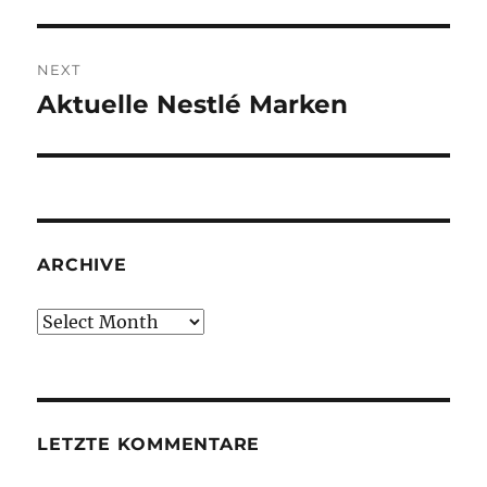
NEXT
Aktuelle Nestlé Marken
Next
post:
ARCHIVE
Archive
LETZTE KOMMENTARE