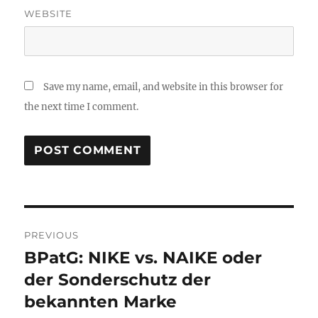
WEBSITE
Save my name, email, and website in this browser for
the next time I comment.
Post
PREVIOUS
navigation
BPatG: NIKE vs. NAIKE oder
Previous
post:
der Sonderschutz der
bekannten Marke