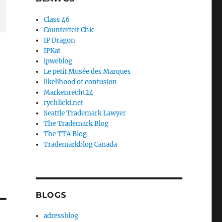
Class 46
Counterfeit Chic
IP Dragon
IPKat
ipweblog
Le petit Musée des Marques
likelihood of confusion
Markenrecht24
rychlicki.net
Seattle Trademark Lawyer
The Trademark Blog
The TTA Blog
Trademarkblog Canada
BLOGS
adressblog