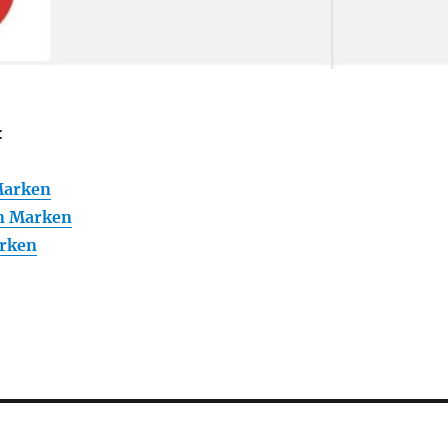
:
Marken
n Marken
rken