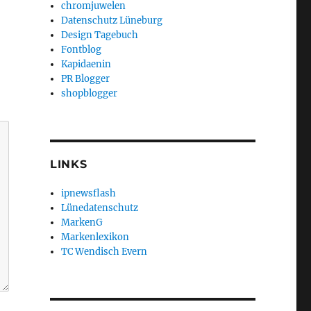
chromjuwelen
Datenschutz Lüneburg
Design Tagebuch
Fontblog
Kapidaenin
PR Blogger
shopblogger
LINKS
ipnewsflash
Lünedatenschutz
MarkenG
Markenlexikon
TC Wendisch Evern