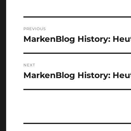
Post
PREVIOUS
navigation
MarkenBlog History: Heu
Previous
post:
NEXT
MarkenBlog History: Heu
Next
post: