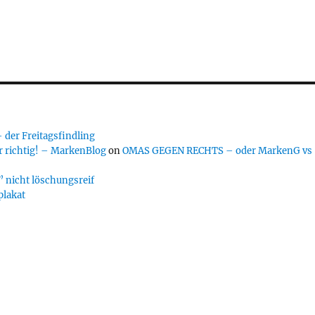
er Freitagsfindling
 richtig! – MarkenBlog
on
OMAS GEGEN RECHTS – oder MarkenG vs
 nicht löschungsreif
plakat