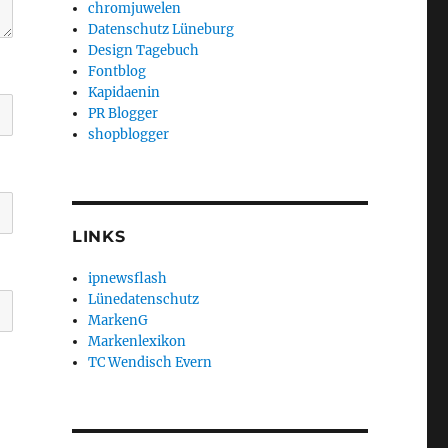
chromjuwelen
Datenschutz Lüneburg
Design Tagebuch
Fontblog
Kapidaenin
PR Blogger
shopblogger
LINKS
ipnewsflash
Lünedatenschutz
MarkenG
Markenlexikon
TC Wendisch Evern