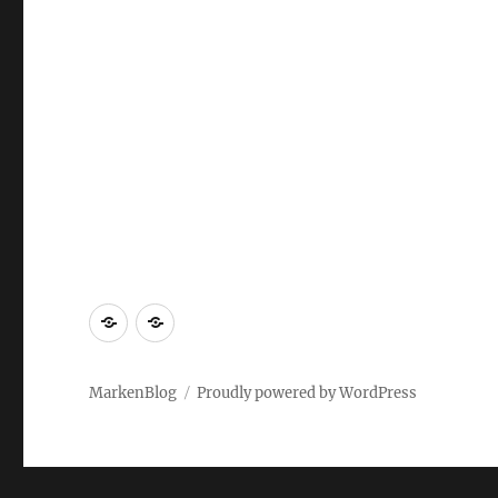
Markenrecherche
Gastbeiträge
MarkenBlog
Proudly powered by WordPress