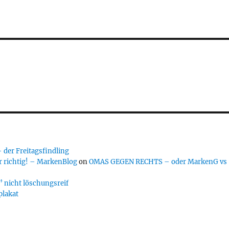
er Freitagsfindling
 richtig! – MarkenBlog
on
OMAS GEGEN RECHTS – oder MarkenG vs
 nicht löschungsreif
plakat