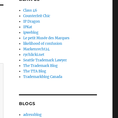
Class 46
Counterfeit Chic
IP Dragon
IPKat
ipweblog
Le petit Musée des Marques
likelihood of confusion
Markenrecht24
rychlicki.net
Seattle Trademark Lawyer
The Trademark Blog
The TTA Blog
Trademarkblog Canada
BLOGS
adressblog