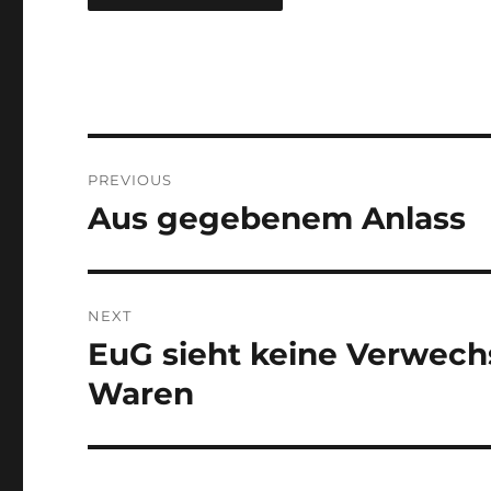
Post
PREVIOUS
navigation
Aus gegebenem Anlass
Previous
post:
NEXT
EuG sieht keine Verwechs
Next
post:
Waren