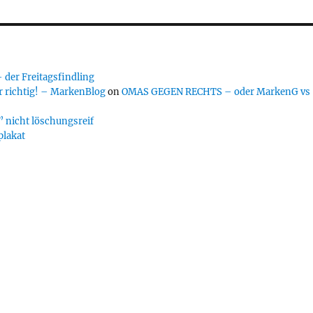
er Freitagsfindling
 richtig! – MarkenBlog
on
OMAS GEGEN RECHTS – oder MarkenG vs
 nicht löschungsreif
plakat