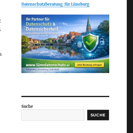
Datenschutzberatung für Lüneburg
t
5
h
Suche
SUCHE