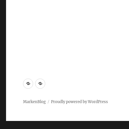
Markenrecherche
Gastbeiträge
MarkenBlog
Proudly powered by WordPress