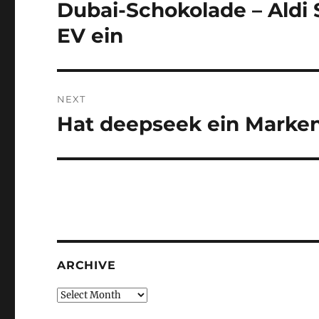
navigation
Dubai-Schokolade – Aldi
Previous
post:
EV ein
NEXT
Hat deepseek ein Marke
Next
post:
ARCHIVE
Archive