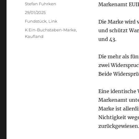
Author
Stefan Fuhrken
Markenamt EUI
Posted
29/01/2025
on
Categories
Fundstück
,
Link
Die Marke wird 
Tags
K Ein-Buchstaben-Marke
,
und schützt Ware
Kaufland
und 43.
Die mehr als fü
zwei Widerspruc
Beide Widersprü
Eine identische
Markenamt unter
Marke ist allerd
Nichtigkeit weg
zurückgewiesen