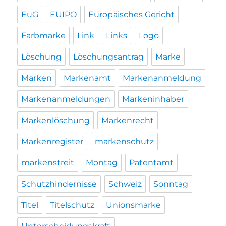
EuG
EUIPO
Europäisches Gericht
Farbmarke
Link
Links
Logo
Löschung
Löschungsantrag
Marke
Marken
Markenamt
Markenanmeldung
Markenanmeldungen
Markeninhaber
Markenlöschung
Markenrecht
Markenregister
markenschutz
markenstreit
Montag
Patentamt
Schutzhindernisse
Schweiz
Sonntag
Titel
Titelschutz
Unionsmarke