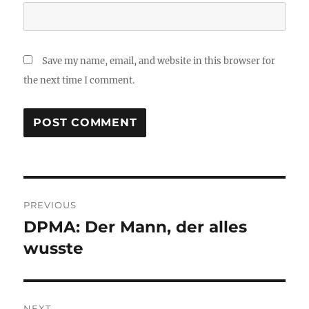
Save my name, email, and website in this browser for
the next time I comment.
Post
PREVIOUS
navigation
DPMA: Der Mann, der alles
Previous
post:
wusste
NEXT