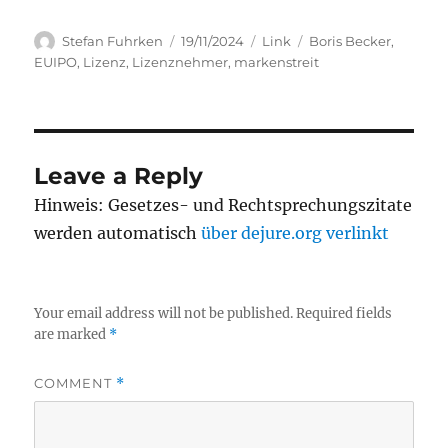
Author
Posted
Categories
Tags
Stefan Fuhrken
19/11/2024
Link
Boris Becker
,
on
EUIPO
,
Lizenz
,
Lizenznehmer
,
markenstreit
Leave a Reply
Hinweis: Gesetzes- und Rechtsprechungszitate
werden automatisch
über dejure.org verlinkt
Your email address will not be published.
Required fields
are marked
*
COMMENT
*