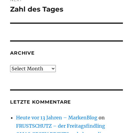
Zahl des Tages
Next
post:
ARCHIVE
Archive
LETZTE KOMMENTARE
Heute vor 13 Jahren – MarkenBlog
on
FRUSTSCHUTZ – der Freitagsfindling