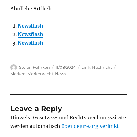
Ähnliche Artikel:
Newsflash
Newsflash
Newsflash
Author
Posted
Categories
Tags
Stefan Fuhrken
11/08/2024
Link
,
Nachricht
on
Marken
,
Markenrecht
,
News
Leave a Reply
Hinweis: Gesetzes- und Rechtsprechungszitate
werden automatisch
über dejure.org verlinkt