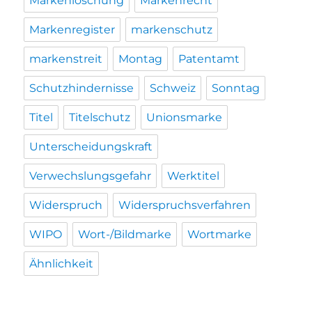
Markenlöschung
Markenrecht
Markenregister
markenschutz
markenstreit
Montag
Patentamt
Schutzhindernisse
Schweiz
Sonntag
Titel
Titelschutz
Unionsmarke
Unterscheidungskraft
Verwechslungsgefahr
Werktitel
Widerspruch
Widerspruchsverfahren
WIPO
Wort-/Bildmarke
Wortmarke
Ähnlichkeit