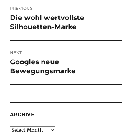
Post
PREVIOUS
navigation
Die wohl wertvollste
Previous
post:
Silhouetten-Marke
NEXT
Googles neue
Next
post:
Bewegungsmarke
ARCHIVE
Archive