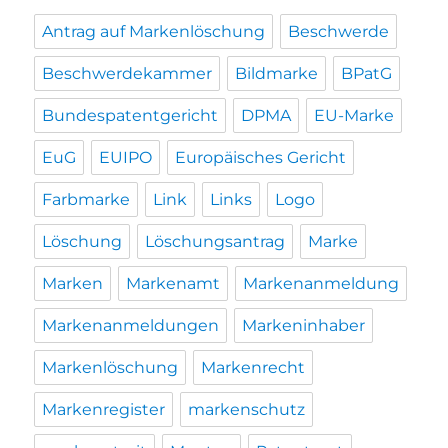
Antrag auf Markenlöschung
Beschwerde
Beschwerdekammer
Bildmarke
BPatG
Bundespatentgericht
DPMA
EU-Marke
EuG
EUIPO
Europäisches Gericht
Farbmarke
Link
Links
Logo
Löschung
Löschungsantrag
Marke
Marken
Markenamt
Markenanmeldung
Markenanmeldungen
Markeninhaber
Markenlöschung
Markenrecht
Markenregister
markenschutz