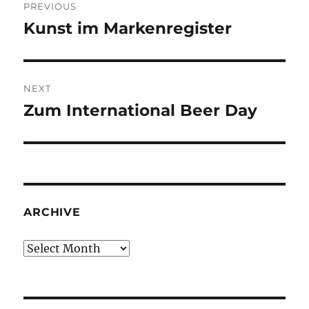
PREVIOUS
navigation
Kunst im Markenregister
Previous
post:
NEXT
Zum International Beer Day
Next
post:
ARCHIVE
Archive