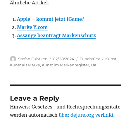
Ähnliche Artikel:
Apple – kommt jetzt iGame?
Marke Y.com
Assange beantragt Markenschutz
Author
Posted
Categories
Tags
Stefan Fuhrken
02/08/2024
Fundstück
Kunst
,
on
Kunst als Marke
,
Kunst im Markenregister
,
UK
Leave a Reply
Hinweis: Gesetzes- und Rechtsprechungszitate
werden automatisch
über dejure.org verlinkt