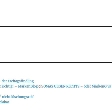
er Freitagsfindling
 richtig! – MarkenBlog
on
OMAS GEGEN RECHTS – oder MarkenG vs
 nicht löschungsreif
plakat