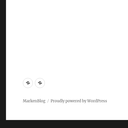
Markenrecherche
Gastbeiträge
MarkenBlog
Proudly powered by WordPress