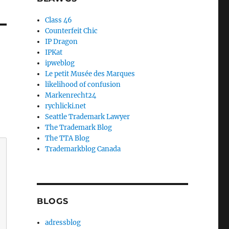
Class 46
Counterfeit Chic
IP Dragon
IPKat
ipweblog
Le petit Musée des Marques
likelihood of confusion
Markenrecht24
rychlicki.net
Seattle Trademark Lawyer
The Trademark Blog
The TTA Blog
Trademarkblog Canada
BLOGS
adressblog