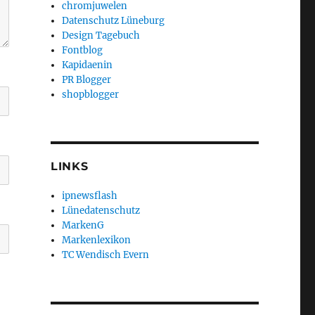
chromjuwelen
Datenschutz Lüneburg
Design Tagebuch
Fontblog
Kapidaenin
PR Blogger
shopblogger
LINKS
ipnewsflash
Lünedatenschutz
MarkenG
Markenlexikon
TC Wendisch Evern