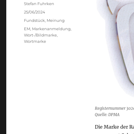
Author
Stefan Fuhrken
Posted
25/06/2024
on
Categories
Fundstück
,
Meinung
Tags
EM
,
Markenanmeldung
,
Wort-/Bildmarke
,
Wortmarke
Registernummer 302
Quelle: DPMA
Die Marke der R