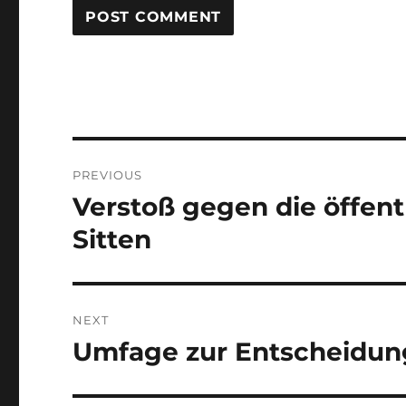
Post
PREVIOUS
navigation
Verstoß gegen die öffen
Previous
post:
Sitten
NEXT
Umfage zur Entscheidun
Next
post: